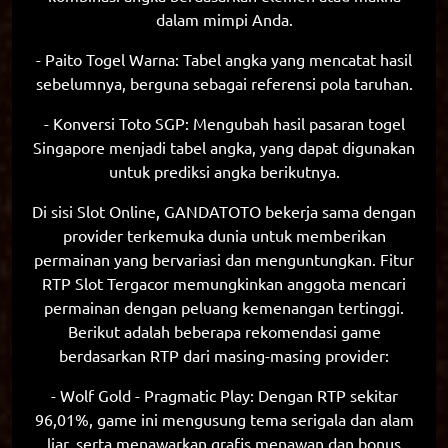
dalam mimpi Anda.
- Paito Togel Warna: Tabel angka yang mencatat hasil
sebelumnya, berguna sebagai referensi pola taruhan.
- Konversi Toto SGP: Mengubah hasil pasaran togel
Singapore menjadi tabel angka, yang dapat digunakan
untuk prediksi angka berikutnya.
Di sisi Slot Online, GANDATOTO bekerja sama dengan
provider terkemuka dunia untuk memberikan
permainan yang bervariasi dan menguntungkan. Fitur
RTP Slot Tergacor memungkinkan anggota mencari
permainan dengan peluang kemenangan tertinggi.
Berikut adalah beberapa rekomendasi game
berdasarkan RTP dari masing-masing provider:
- Wolf Gold - Pragmatic Play: Dengan RTP sekitar
96,01%, game ini mengusung tema serigala dan alam
liar, serta menawarkan grafis menawan dan bonus