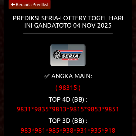
Beranda Prediksi
PREDIKSI SERIA-LOTTERY TOGEL HARI
INI GANDATOTO 04 NOV 2025
✅ ANGKA MAIN:
( 98315 )
TOP 4D (BB) :
9831*9835*9813*9815*9853*9851
TOP 3D (BB) :
983*981*985*938*931*935*918