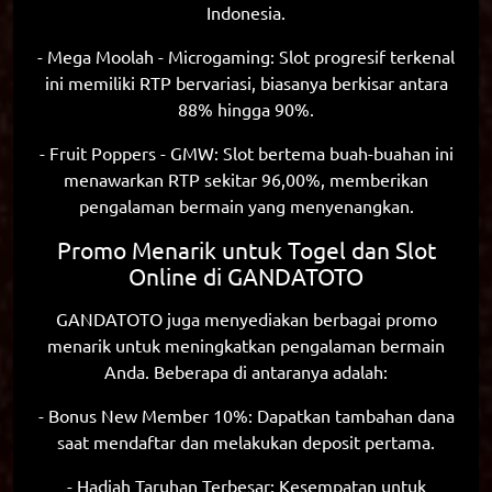
Indonesia.
- Mega Moolah - Microgaming: Slot progresif terkenal
ini memiliki RTP bervariasi, biasanya berkisar antara
88% hingga 90%.
- Fruit Poppers - GMW: Slot bertema buah-buahan ini
menawarkan RTP sekitar 96,00%, memberikan
pengalaman bermain yang menyenangkan.
Promo Menarik untuk Togel dan Slot
Online di GANDATOTO
GANDATOTO juga menyediakan berbagai promo
menarik untuk meningkatkan pengalaman bermain
Anda. Beberapa di antaranya adalah:
- Bonus New Member 10%: Dapatkan tambahan dana
saat mendaftar dan melakukan deposit pertama.
- Hadiah Taruhan Terbesar: Kesempatan untuk