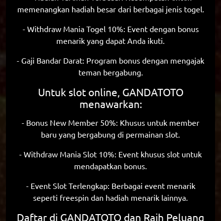
memenangkan hadiah besar dari berbagai jenis togel.
- Withdraw Mania Togel 10%: Event dengan bonus
menarik yang dapat Anda ikuti.
- Gaji Bandar Darat: Program bonus dengan mengajak
teman bergabung.
Untuk slot online, GANDATOTO
menawarkan:
- Bonus New Member 50%: Khusus untuk member
baru yang bergabung di permainan slot.
- Withdraw Mania Slot 10%: Event khusus slot untuk
mendapatkan bonus.
- Event Slot Terlengkap: Berbagai event menarik
seperti freespin dan hadiah menarik lainnya.
Daftar di GANDATOTO dan Raih Peluang