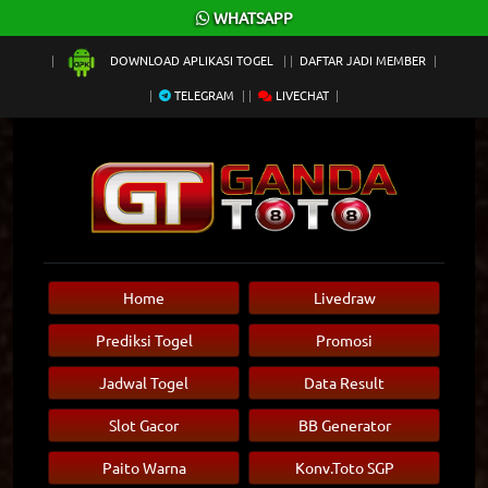
×
WHATSAPP
DOWNLOAD APLIKASI TOGEL
DAFTAR JADI MEMBER
TELEGRAM
LIVECHAT
Home
Livedraw
Prediksi Togel
Promosi
Jadwal Togel
Data Result
Slot Gacor
BB Generator
Paito Warna
Konv.Toto SGP