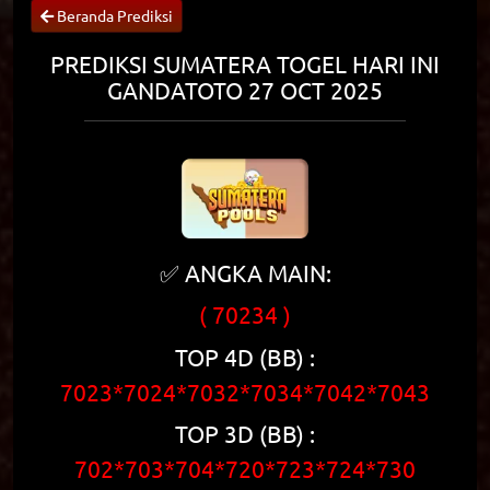
Beranda Prediksi
PREDIKSI SUMATERA TOGEL HARI INI
GANDATOTO 27 OCT 2025
✅ ANGKA MAIN:
( 70234 )
TOP 4D (BB) :
7023*7024*7032*7034*7042*7043
TOP 3D (BB) :
702*703*704*720*723*724*730