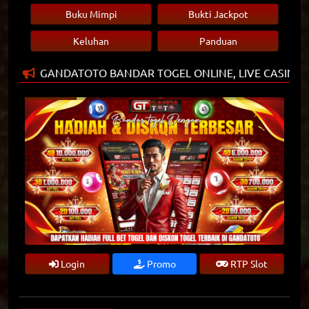
Buku Mimpi
Bukti Jackpot
Keluhan
Panduan
 DI GANDATOTO BANDAR TOGEL ONLINE, LIVE CASINO ONLIN
Login
Promo
RTP Slot