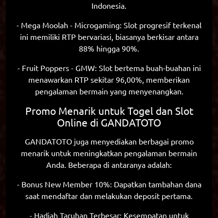
Indonesia.
- Mega Moolah - Microgaming: Slot progresif terkenal
ini memiliki RTP bervariasi, biasanya berkisar antara
88% hingga 90%.
- Fruit Poppers - GMW: Slot bertema buah-buahan ini
menawarkan RTP sekitar 96,00%, memberikan
pengalaman bermain yang menyenangkan.
Promo Menarik untuk Togel dan Slot
Online di GANDATOTO
GANDATOTO juga menyediakan berbagai promo
menarik untuk meningkatkan pengalaman bermain
Anda. Beberapa di antaranya adalah:
- Bonus New Member 10%: Dapatkan tambahan dana
saat mendaftar dan melakukan deposit pertama.
- Hadiah Taruhan Terbesar: Kesempatan untuk