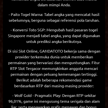
dalam mimpi Anda.
- Paito Togel Warna: Tabel angka yang mencatat hasil
sebelumnya, berguna sebagai referensi pola taruhan.
- Konversi Toto SGP: Mengubah hasil pasaran togel
Singapore menjadi tabel angka, yang dapat digunakan
untuk prediksi angka berikutnya.
Di sisi Slot Online, GANDATOTO bekerja sama dengan
provider terkemuka dunia untuk memberikan
permainan yang bervariasi dan menguntungkan. Fitur
RTP Slot Tergacor memungkinkan anggota mencari
permainan dengan peluang kemenangan tertinggi.
Berikut adalah beberapa rekomendasi game
berdasarkan RTP dari masing-masing provider:
- Wolf Gold - Pragmatic Play: Dengan RTP sekitar
96,01%, game ini mengusung tema serigala dan alam
liar, serta menawarkan grafis menawan dan bonus