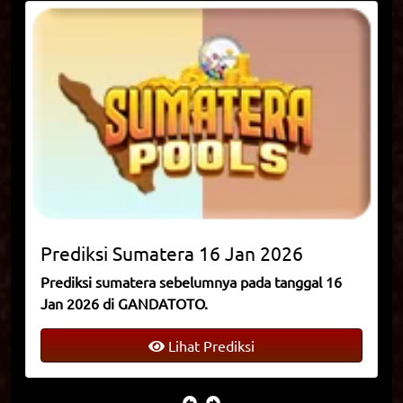
Prediksi
Sumatera
16 Jan 2026
Prediksi sumatera sebelumnya pada tanggal 16
Jan 2026 di GANDATOTO.
Lihat Prediksi