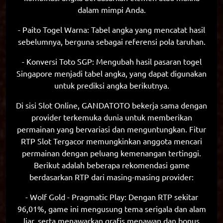
dalam mimpi Anda.
- Paito Togel Warna: Tabel angka yang mencatat hasil
sebelumnya, berguna sebagai referensi pola taruhan.
- Konversi Toto SGP: Mengubah hasil pasaran togel
Singapore menjadi tabel angka, yang dapat digunakan
untuk prediksi angka berikutnya.
Di sisi Slot Online, GANDATOTO bekerja sama dengan
provider terkemuka dunia untuk memberikan
permainan yang bervariasi dan menguntungkan. Fitur
RTP Slot Tergacor memungkinkan anggota mencari
permainan dengan peluang kemenangan tertinggi.
Berikut adalah beberapa rekomendasi game
berdasarkan RTP dari masing-masing provider:
- Wolf Gold - Pragmatic Play: Dengan RTP sekitar
96,01%, game ini mengusung tema serigala dan alam
liar, serta menawarkan grafis menawan dan bonus