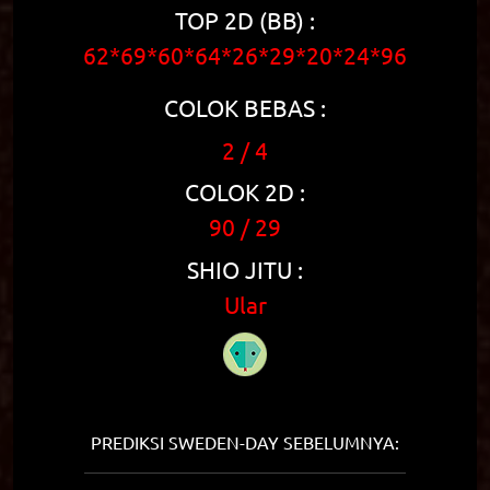
TOP 2D (BB) :
62*69*60*64*26*29*20*24*96
COLOK BEBAS :
2 / 4
COLOK 2D :
90 / 29
SHIO JITU :
Ular
PREDIKSI SWEDEN-DAY SEBELUMNYA: