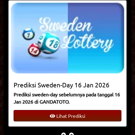
Prediksi
Sweden-Day
16 Jan 2026
Prediksi sweden-day sebelumnya pada tanggal 16
Jan 2026 di GANDATOTO.
Lihat Prediksi