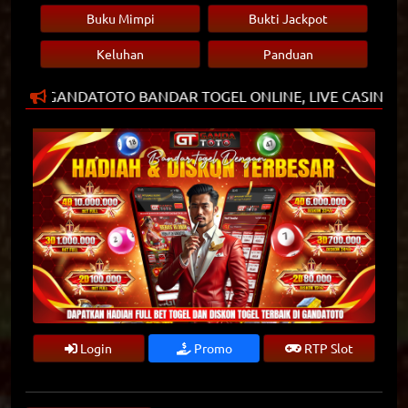
Buku Mimpi
Bukti Jackpot
Keluhan
Panduan
 DI GANDATOTO BANDAR TOGEL ONLINE, LIVE CASINO ONLINE
Login
Promo
RTP Slot