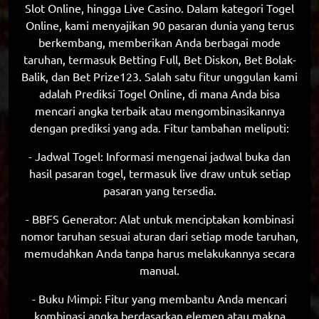
Slot Online, hingga Live Casino. Dalam kategori Togel
Online, kami menyajikan 90 pasaran dunia yang terus
berkembang, memberikan Anda berbagai mode
taruhan, termasuk Betting Full, Bet Diskon, Bet Bolak-
Balik, dan Bet Prize123. Salah satu fitur unggulan kami
adalah Prediksi Togel Online, di mana Anda bisa
mencari angka terbaik atau mengombinasikannya
dengan prediksi yang ada. Fitur tambahan meliputi:
- Jadwal Togel: Informasi mengenai jadwal buka dan
hasil pasaran togel, termasuk live draw untuk setiap
pasaran yang tersedia.
- BBFS Generator: Alat untuk menciptakan kombinasi
nomor taruhan sesuai aturan dari setiap mode taruhan,
memudahkan Anda tanpa harus melakukannya secara
manual.
- Buku Mimpi: Fitur yang membantu Anda mencari
kombinasi angka berdasarkan elemen atau makna