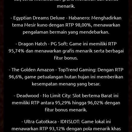
menarik.
- Egyptian Dreams Deluxe - Habanero: Menghadirkan
tema Mesir kuno dengan RTP 98,00%, menawarkan
pengalaman bermain yang mendebarkan.
- Dragon Hatch - PG Soft: Game ini memiliki RTP
95,74% dan menawarkan grafis menarik serta berbagai
fitur bonus.
- The Golden Amazon - TopTrend Gaming: Dengan RTP
96,6%, game petualangan hutan hujan ini memberikan
kesempatan menang yang besar.
- Deadwood - No Limit City: Slot bertema Barat ini
memiliki RTP antara 95,29% hingga 96,02% dengan
fitur bonus menarik.
- Ultra Gatotkaca - IDNSLOT: Game lokal ini
menawarkan RTP 93,12% dengan pola menarik khas