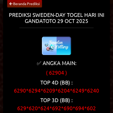
Beranda Prediksi
PREDIKSI SWEDEN-DAY TOGEL HARI INI
GANDATOTO 29 OCT 2025
✅ ANGKA MAIN:
( 62904 )
TOP 4D (BB) :
6290*6294*6209*6204*6249*6240
TOP 3D (BB) :
629*620*624*692*690*694*602