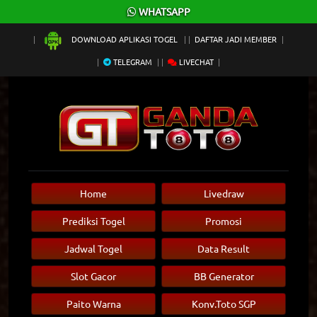
×
WHATSAPP
DOWNLOAD APLIKASI TOGEL
DAFTAR JADI MEMBER
TELEGRAM
LIVECHAT
Home
Livedraw
Prediksi Togel
Promosi
Jadwal Togel
Data Result
Slot Gacor
BB Generator
Paito Warna
Konv.Toto SGP