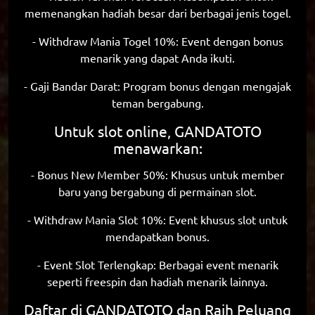
memenangkan hadiah besar dari berbagai jenis togel.
- Withdraw Mania Togel 10%: Event dengan bonus
menarik yang dapat Anda ikuti.
- Gaji Bandar Darat: Program bonus dengan mengajak
teman bergabung.
Untuk slot online, GANDATOTO
menawarkan:
- Bonus New Member 50%: Khusus untuk member
baru yang bergabung di permainan slot.
- Withdraw Mania Slot 10%: Event khusus slot untuk
mendapatkan bonus.
- Event Slot Terlengkap: Berbagai event menarik
seperti freespin dan hadiah menarik lainnya.
Daftar di GANDATOTO dan Raih Peluang