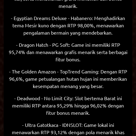
menarik.
- Egyptian Dreams Deluxe - Habanero: Menghadirkan
tema Mesir kuno dengan RTP 98,00%, menawarkan
pengalaman bermain yang mendebarkan.
- Dragon Hatch - PG Soft: Game ini memiliki RTP
95,74% dan menawarkan grafis menarik serta berbagai
fitur bonus.
- The Golden Amazon - TopTrend Gaming: Dengan RTP
96,6%, game petualangan hutan hujan ini memberikan
kesempatan menang yang besar.
- Deadwood - No Limit City: Slot bertema Barat ini
memiliki RTP antara 95,29% hingga 96,02% dengan
fitur bonus menarik.
- Ultra Gatotkaca - IDNSLOT: Game lokal ini
menawarkan RTP 93,12% dengan pola menarik khas