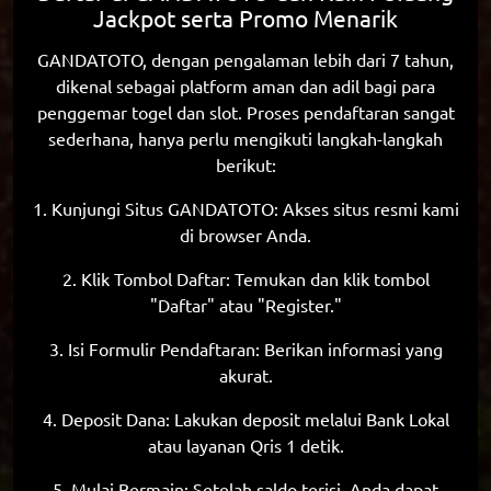
Jackpot serta Promo Menarik
GANDATOTO, dengan pengalaman lebih dari 7 tahun,
dikenal sebagai platform aman dan adil bagi para
penggemar togel dan slot. Proses pendaftaran sangat
sederhana, hanya perlu mengikuti langkah-langkah
berikut:
1. Kunjungi Situs GANDATOTO: Akses situs resmi kami
di browser Anda.
2. Klik Tombol Daftar: Temukan dan klik tombol
"Daftar" atau "Register."
3. Isi Formulir Pendaftaran: Berikan informasi yang
akurat.
4. Deposit Dana: Lakukan deposit melalui Bank Lokal
atau layanan Qris 1 detik.
5. Mulai Bermain: Setelah saldo terisi, Anda dapat