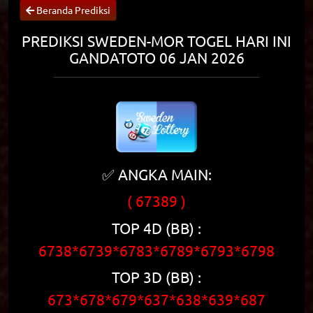
Beranda Prediksi
PREDIKSI SWEDEN-MOR TOGEL HARI INI
GANDATOTO 06 JAN 2026
✅ ANGKA MAIN:
( 67389 )
TOP 4D (BB) :
6738*6739*6783*6789*6793*6798
TOP 3D (BB) :
673*678*679*637*638*639*687