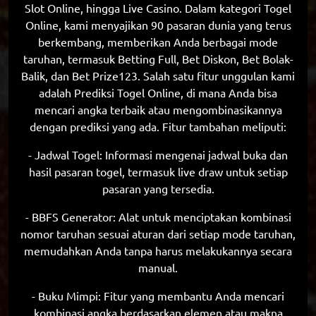
Slot Online, hingga Live Casino. Dalam kategori Togel
Online, kami menyajikan 90 pasaran dunia yang terus
berkembang, memberikan Anda berbagai mode
taruhan, termasuk Betting Full, Bet Diskon, Bet Bolak-
Balik, dan Bet Prize123. Salah satu fitur unggulan kami
adalah Prediksi Togel Online, di mana Anda bisa
mencari angka terbaik atau mengombinasikannya
dengan prediksi yang ada. Fitur tambahan meliputi:
- Jadwal Togel: Informasi mengenai jadwal buka dan
hasil pasaran togel, termasuk live draw untuk setiap
pasaran yang tersedia.
- BBFS Generator: Alat untuk menciptakan kombinasi
nomor taruhan sesuai aturan dari setiap mode taruhan,
memudahkan Anda tanpa harus melakukannya secara
manual.
- Buku Mimpi: Fitur yang membantu Anda mencari
kombinasi angka berdasarkan elemen atau makna