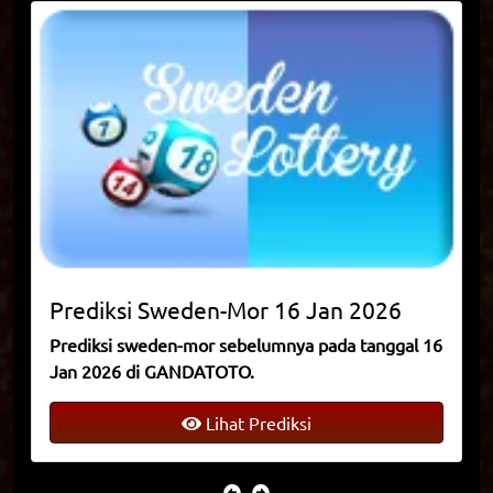
Prediksi
Sweden-Mor
16 Jan 2026
Prediksi sweden-mor sebelumnya pada tanggal 16
Jan 2026 di GANDATOTO.
Lihat Prediksi