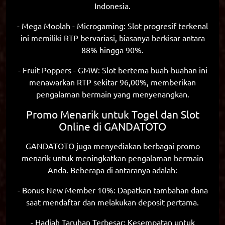
Indonesia.
- Mega Moolah - Microgaming: Slot progresif terkenal
ini memiliki RTP bervariasi, biasanya berkisar antara
88% hingga 90%.
- Fruit Poppers - GMW: Slot bertema buah-buahan ini
menawarkan RTP sekitar 96,00%, memberikan
pengalaman bermain yang menyenangkan.
Promo Menarik untuk Togel dan Slot
Online di GANDATOTO
GANDATOTO juga menyediakan berbagai promo
menarik untuk meningkatkan pengalaman bermain
Anda. Beberapa di antaranya adalah:
- Bonus New Member 10%: Dapatkan tambahan dana
saat mendaftar dan melakukan deposit pertama.
- Hadiah Taruhan Terbesar: Kesempatan untuk