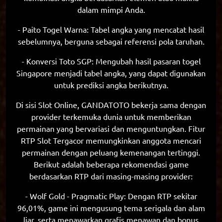
dalam mimpi Anda.
- Paito Togel Warna: Tabel angka yang mencatat hasil
sebelumnya, berguna sebagai referensi pola taruhan.
- Konversi Toto SGP: Mengubah hasil pasaran togel
Singapore menjadi tabel angka, yang dapat digunakan
untuk prediksi angka berikutnya.
Di sisi Slot Online, GANDATOTO bekerja sama dengan
provider terkemuka dunia untuk memberikan
permainan yang bervariasi dan menguntungkan. Fitur
RTP Slot Tergacor memungkinkan anggota mencari
permainan dengan peluang kemenangan tertinggi.
Berikut adalah beberapa rekomendasi game
berdasarkan RTP dari masing-masing provider:
- Wolf Gold - Pragmatic Play: Dengan RTP sekitar
96,01%, game ini mengusung tema serigala dan alam
liar, serta menawarkan grafis menawan dan bonus