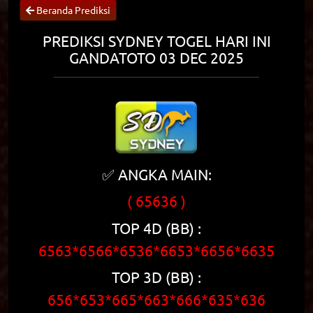
Beranda Prediksi
PREDIKSI SYDNEY TOGEL HARI INI
GANDATOTO 03 DEC 2025
✅ ANGKA MAIN:
( 65636 )
TOP 4D (BB) :
6563*6566*6536*6653*6656*6635
TOP 3D (BB) :
656*653*665*663*666*635*636