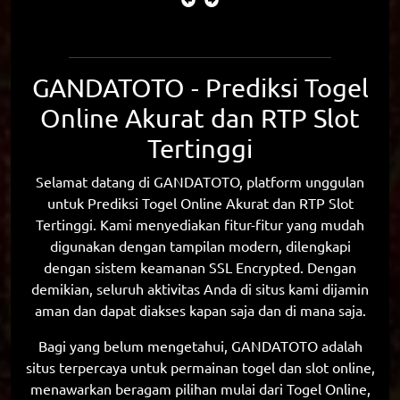
GANDATOTO - Prediksi Togel
Online Akurat dan RTP Slot
Tertinggi
Selamat datang di GANDATOTO, platform unggulan
untuk Prediksi Togel Online Akurat dan RTP Slot
Tertinggi. Kami menyediakan fitur-fitur yang mudah
digunakan dengan tampilan modern, dilengkapi
dengan sistem keamanan SSL Encrypted. Dengan
demikian, seluruh aktivitas Anda di situs kami dijamin
aman dan dapat diakses kapan saja dan di mana saja.
Bagi yang belum mengetahui, GANDATOTO adalah
situs terpercaya untuk permainan togel dan slot online,
menawarkan beragam pilihan mulai dari Togel Online,