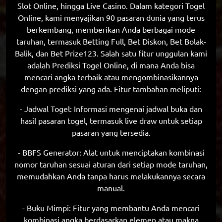
Slot Online, hingga Live Casino. Dalam kategori Togel
Online, kami menyajikan 90 pasaran dunia yang terus
berkembang, memberikan Anda berbagai mode
taruhan, termasuk Betting Full, Bet Diskon, Bet Bolak-
Balik, dan Bet Prize123. Salah satu fitur unggulan kami
adalah Prediksi Togel Online, di mana Anda bisa
mencari angka terbaik atau mengombinasikannya
dengan prediksi yang ada. Fitur tambahan meliputi:
- Jadwal Togel: Informasi mengenai jadwal buka dan
hasil pasaran togel, termasuk live draw untuk setiap
pasaran yang tersedia.
- BBFS Generator: Alat untuk menciptakan kombinasi
nomor taruhan sesuai aturan dari setiap mode taruhan,
memudahkan Anda tanpa harus melakukannya secara
manual.
- Buku Mimpi: Fitur yang membantu Anda mencari
kombinasi angka berdasarkan elemen atau makna