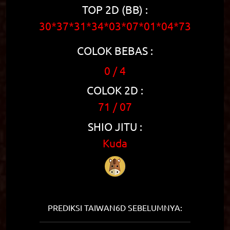
TOP 2D (BB) :
30*37*31*34*03*07*01*04*73
COLOK BEBAS :
0 / 4
COLOK 2D :
71 / 07
SHIO JITU :
Kuda
PREDIKSI TAIWAN6D SEBELUMNYA: