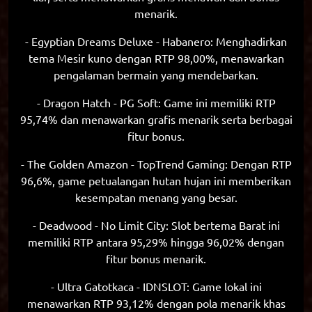
menarik.
- Egyptian Dreams Deluxe - Habanero: Menghadirkan
tema Mesir kuno dengan RTP 98,00%, menawarkan
pengalaman bermain yang mendebarkan.
- Dragon Hatch - PG Soft: Game ini memiliki RTP
95,74% dan menawarkan grafis menarik serta berbagai
fitur bonus.
- The Golden Amazon - TopTrend Gaming: Dengan RTP
96,6%, game petualangan hutan hujan ini memberikan
kesempatan menang yang besar.
- Deadwood - No Limit City: Slot bertema Barat ini
memiliki RTP antara 95,29% hingga 96,02% dengan
fitur bonus menarik.
- Ultra Gatotkaca - IDNSLOT: Game lokal ini
menawarkan RTP 93,12% dengan pola menarik khas