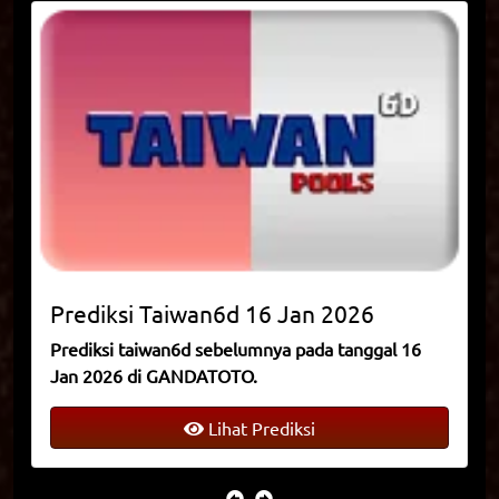
Prediksi
Taiwan6d
16 Jan 2026
Prediksi taiwan6d sebelumnya pada tanggal 16
Jan 2026 di GANDATOTO.
Lihat Prediksi