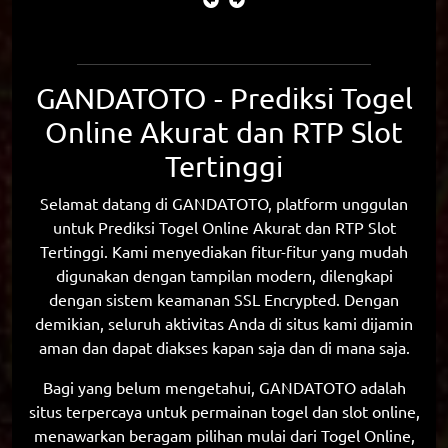
GANDATOTO - Prediksi Togel
Online Akurat dan RTP Slot
Tertinggi
Selamat datang di GANDATOTO, platform unggulan
untuk Prediksi Togel Online Akurat dan RTP Slot
Tertinggi. Kami menyediakan fitur-fitur yang mudah
digunakan dengan tampilan modern, dilengkapi
dengan sistem keamanan SSL Encrypted. Dengan
demikian, seluruh aktivitas Anda di situs kami dijamin
aman dan dapat diakses kapan saja dan di mana saja.
Bagi yang belum mengetahui, GANDATOTO adalah
situs terpercaya untuk permainan togel dan slot online,
menawarkan beragam pilihan mulai dari Togel Online,