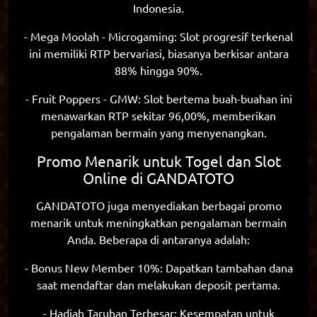
Indonesia.
- Mega Moolah - Microgaming: Slot progresif terkenal
ini memiliki RTP bervariasi, biasanya berkisar antara
88% hingga 90%.
- Fruit Poppers - GMW: Slot bertema buah-buahan ini
menawarkan RTP sekitar 96,00%, memberikan
pengalaman bermain yang menyenangkan.
Promo Menarik untuk Togel dan Slot
Online di GANDATOTO
GANDATOTO juga menyediakan berbagai promo
menarik untuk meningkatkan pengalaman bermain
Anda. Beberapa di antaranya adalah:
- Bonus New Member 10%: Dapatkan tambahan dana
saat mendaftar dan melakukan deposit pertama.
- Hadiah Taruhan Terbesar: Kesempatan untuk