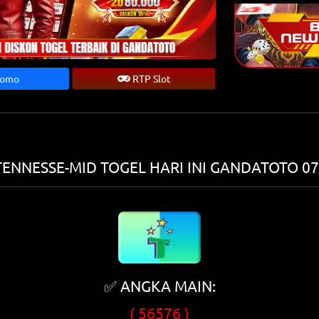
omo
RTP Slot
TENNESSE-MID TOGEL HARI INI GANDATOTO 0
✅ ANGKA MAIN:
( 56576 )