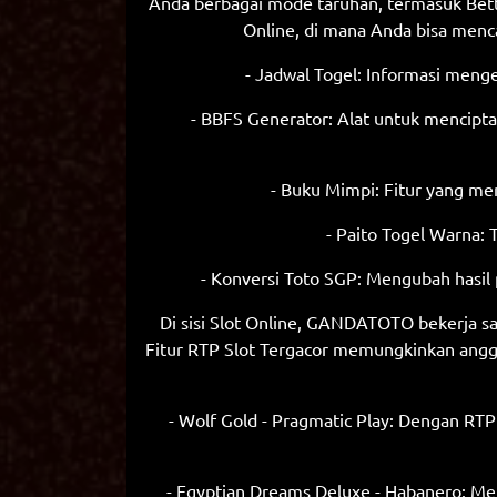
Anda berbagai mode taruhan, termasuk Bettin
Online, di mana Anda bisa menc
- Jadwal Togel: Informasi menge
- BBFS Generator: Alat untuk mencipt
- Buku Mimpi: Fitur yang m
- Paito Togel Warna: 
- Konversi Toto SGP: Mengubah hasil 
Di sisi Slot Online, GANDATOTO bekerja 
Fitur RTP Slot Tergacor memungkinkan angg
- Wolf Gold - Pragmatic Play: Dengan RT
- Egyptian Dreams Deluxe - Habanero: 