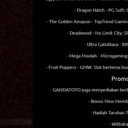
- Dragon Hatch - PG Soft:
- The Golden Amazon - TopTrend Gamin
- Deadwood - No Limit City: S
- Ultra Gatotkaca - 
- Mega Moolah - Microgaming: 
- Fruit Poppers - GMW: Slot bertema 
Promo
GANDATOTO juga menyediakan berbag
- Bonus New Membe
- Hadiah Taruhan 
- Withdr