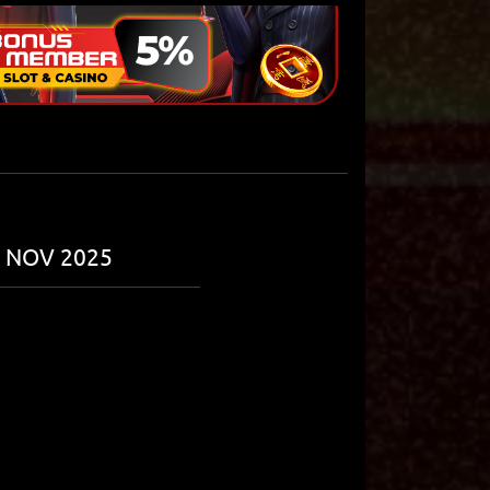
7 NOV 2025