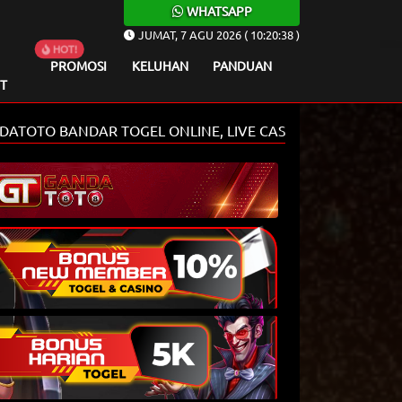
WHATSAPP
JUMAT
, 7 AGU 2026
(
10
:
20
:
39
)
HOT!
PROMOSI
KELUHAN
PANDUAN
T
BANDAR TOGEL ONLINE, LIVE CASINO ONLINE DAN SLOT ONLI