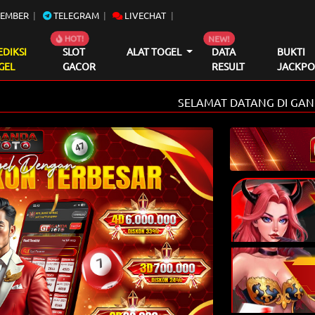
MEMBER
TELEGRAM
LIVECHAT
HOT!
NEW!
EDIKSI
SLOT
ALAT TOGEL
DATA
BUKTI
GEL
GACOR
RESULT
JACKPO
SELAMAT DATANG DI GANDATOTO 