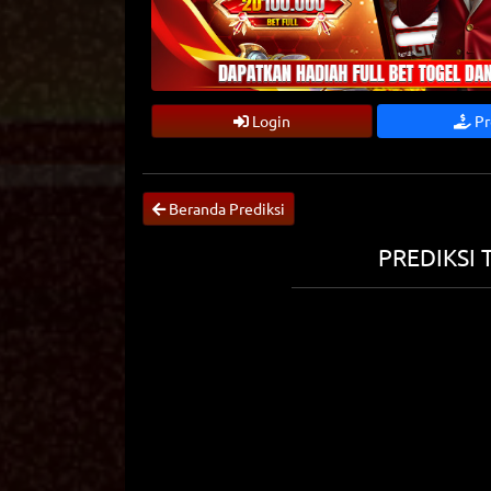
Login
Pr
Beranda Prediksi
PREDIKSI 