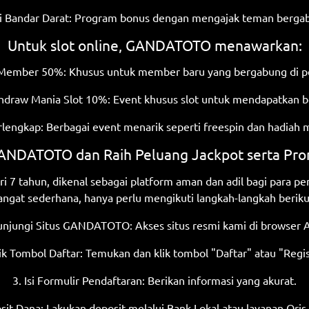
ji Bandar Darat: Program bonus dengan mengajak teman berga
Untuk slot online, GANDATOTO menawarkan:
Member 50%: Khusus untuk member baru yang bergabung di pe
thdraw Mania Slot 10%: Event khusus slot untuk mendapatkan b
erlengkap: Berbagai event menarik seperti freespin dan hadiah m
GANDATOTO dan Raih Peluang Jackpot serta Pr
 tahun, dikenal sebagai platform aman dan adil bagi para pe
angat sederhana, hanya perlu mengikuti langkah-langkah beriku
unjungi Situs GANDATOTO: Akses situs resmi kami di browser 
lik Tombol Daftar: Temukan dan klik tombol "Daftar" atau "Regis
3. Isi Formulir Pendaftaran: Berikan informasi yang akurat.
sit Dana: Lakukan deposit melalui Bank Lokal atau layanan Qris 