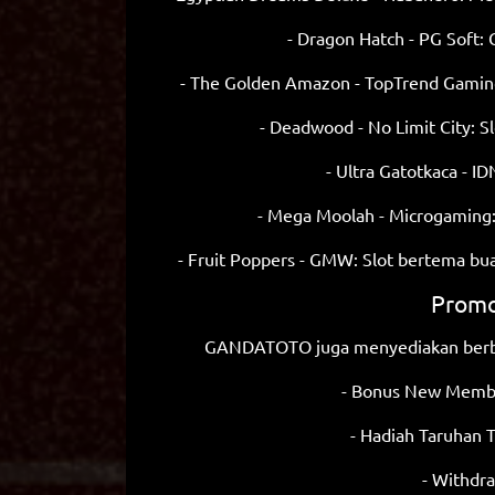
- Dragon Hatch - PG Soft:
- The Golden Amazon - TopTrend Gamin
- Deadwood - No Limit City: S
- Ultra Gatotkaca - 
- Mega Moolah - Microgaming: 
- Fruit Poppers - GMW: Slot bertema 
Promo
GANDATOTO juga menyediakan berbag
- Bonus New Membe
- Hadiah Taruhan 
- Withdr