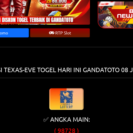
omo
RTP Slot
I TEXAS-EVE TOGEL HARI INI GANDATOTO 08 
✅ ANGKA MAIN:
( 98728 )