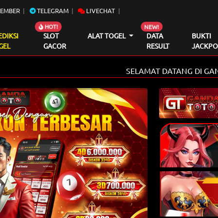
MEMBER
TELEGRAM
LIVECHAT
HOT!
NEW!
EDIKSI
SLOT
ALAT TOGEL
DATA
BUKTI
GEL
GACOR
RESULT
JACKPO
SELAMAT DATANG DI GANDATOTO 