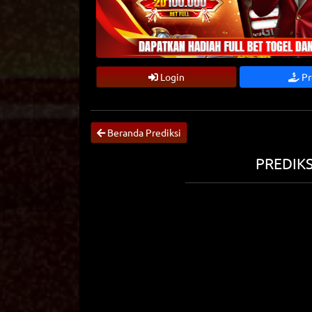
Login
Pr
Beranda Prediksi
PREDIKS