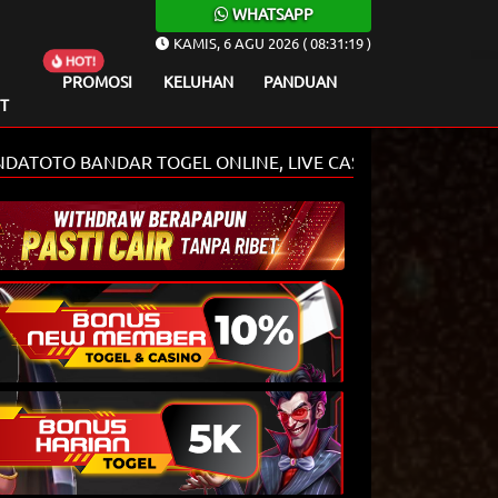
WHATSAPP
KAMIS
, 6 AGU 2026
(
08
:
31
:
20
)
HOT!
PROMOSI
KELUHAN
PANDUAN
T
BANDAR TOGEL ONLINE, LIVE CASINO ONLINE DAN SLOT ONL