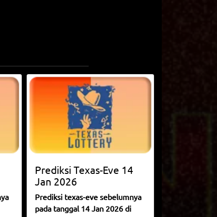
4
Prediksi
Texas-Eve
13
Prediksi
Te
Jan 2026
Jan 2026
nya
Prediksi texas-eve sebelumnya
Prediksi texa
pada tanggal 13 Jan 2026 di
pada tanggal 