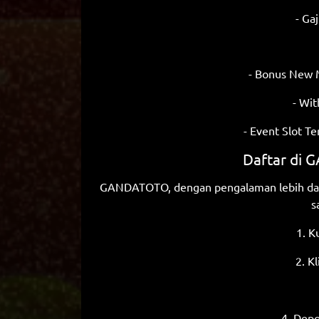
- Ga
- Bonus New 
- Wi
- Event Slot T
Daftar di 
GANDATOTO, dengan pengalaman lebih dari 7
s
1. K
2. K
4. Depo