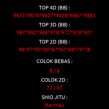
TOP 4D (BB) :
9872*9878*9827*9828*9887*9882
TOP 3D (BB) :
987*982*988*978*972*928*927
TOP 2D (BB) :
98*97*92*89*87*82*88*79*78
COLOK BEBAS :
8 / 8
COLOK 2D :
72 / 87
SHIO JITU :
Harimau