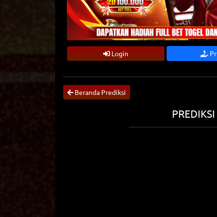
Login
Pr
Beranda Prediksi
PREDIKSI