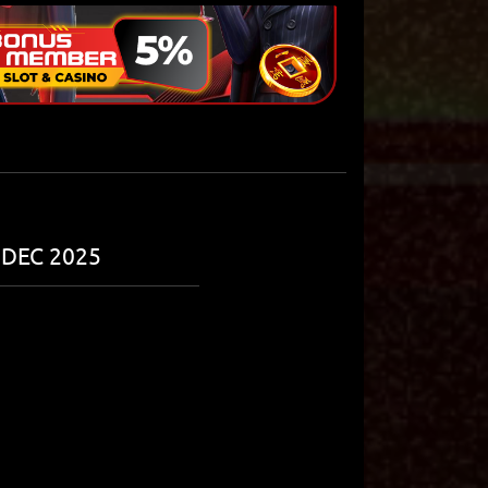
 DEC 2025