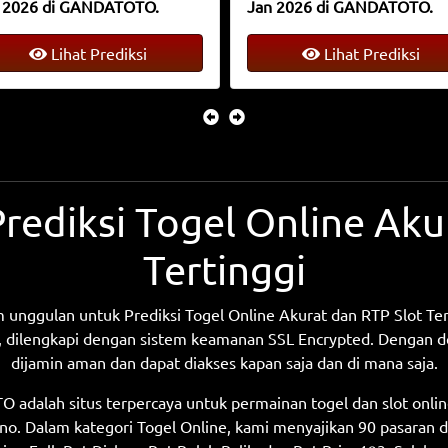
 2026 di GANDATOTO.
Jan 2026 di GANDATOTO.
Lihat Prediksi
Lihat Prediksi
ediksi Togel Online Akur
Tertinggi
nggulan untuk Prediksi Togel Online Akurat dan RTP Slot Tert
ilengkapi dengan sistem keamanan SSL Encrypted. Dengan demi
dijamin aman dan dapat diakses kapan saja dan di mana saja.
dalah situs terpercaya untuk permainan togel dan slot onlin
asino. Dalam kategori Togel Online, kami menyajikan 90 pasara