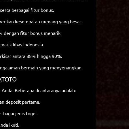
erta berbagai fitur bonus.
berikan kesempatan menang yang besar.
2% dengan fitur bonus menarik.
narik khas Indonesia.
erkisar antara 88% hingga 90%.
pengalaman bermain yang menyenangkan.
DATOTO
nda. Beberapa di antaranya adalah:
n deposit pertama.
bagai jenis togel.
da ikuti.