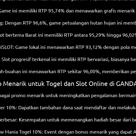
 Game ini memiliki RTP 95,74% dan menawarkan grafis menarik s
g: Dengan RTP 96,6%, game petualangan hutan hujan ini mem
lot bertema Barat ini memiliki RTP antara 95,29% hingga 96,0
IDNSLOT: Game lokal ini menawarkan RTP 93,12% dengan pola me
Slot progresif terkenal ini memiliki RTP bervariasi, biasanya b
buah-buahan ini menawarkan RTP sekitar 96,00%, memberikan 
 Menarik untuk Togel dan Slot Online di GAN
ai promo menarik untuk meningkatkan pengalaman bermain A
r 10%: Dapatkan tambahan dana saat mendaftar dan melakuka
Terbesar: Kesempatan untuk memenangkan hadiah besar dari ber
aw Mania Togel 10%: Event dengan bonus menarik yang dapat An