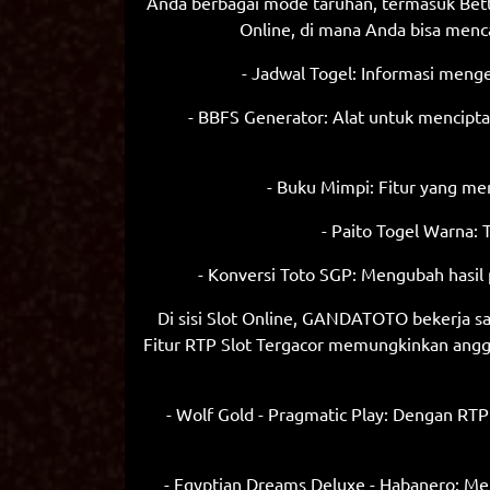
Anda berbagai mode taruhan, termasuk Bettin
Online, di mana Anda bisa menc
- Jadwal Togel: Informasi menge
- BBFS Generator: Alat untuk mencipt
- Buku Mimpi: Fitur yang m
- Paito Togel Warna: 
- Konversi Toto SGP: Mengubah hasil 
Di sisi Slot Online, GANDATOTO bekerja 
Fitur RTP Slot Tergacor memungkinkan angg
- Wolf Gold - Pragmatic Play: Dengan RT
- Egyptian Dreams Deluxe - Habanero: 