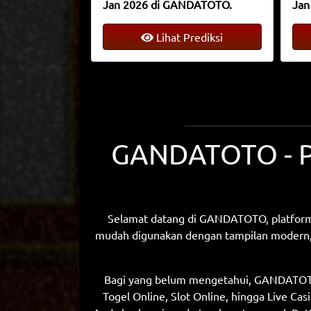
NDATOTO.
Jan 2026 di GANDATOTO.
Jan
rediksi
Lihat Prediksi
GANDATOTO - Pr
Selamat datang di GANDATOTO, platform u
mudah digunakan dengan tampilan modern, d
Bagi yang belum mengetahui, GANDATOTO a
Togel Online, Slot Online, hingga Live C