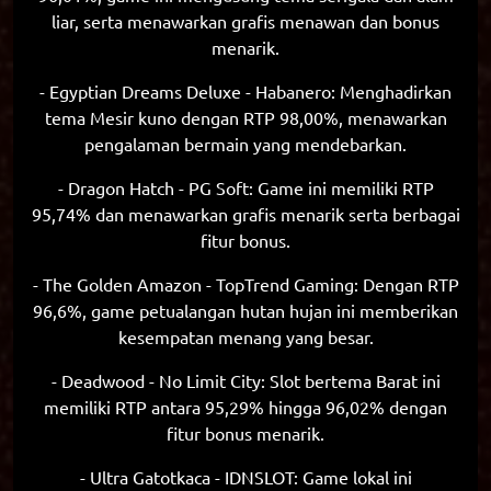
liar, serta menawarkan grafis menawan dan bonus
menarik.
- Egyptian Dreams Deluxe - Habanero: Menghadirkan
tema Mesir kuno dengan RTP 98,00%, menawarkan
pengalaman bermain yang mendebarkan.
- Dragon Hatch - PG Soft: Game ini memiliki RTP
95,74% dan menawarkan grafis menarik serta berbagai
fitur bonus.
- The Golden Amazon - TopTrend Gaming: Dengan RTP
96,6%, game petualangan hutan hujan ini memberikan
kesempatan menang yang besar.
- Deadwood - No Limit City: Slot bertema Barat ini
memiliki RTP antara 95,29% hingga 96,02% dengan
fitur bonus menarik.
- Ultra Gatotkaca - IDNSLOT: Game lokal ini