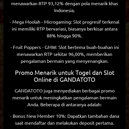
menawarkan RTP 93,12% dengan pola menarik khas
Indonesia.
- Mega Moolah - Microgaming: Slot progresif terkenal
ini memiliki RTP bervariasi, biasanya berkisar antara
88% hingga 90%.
- Fruit Poppers - GMW: Slot bertema buah-buahan ini
menawarkan RTP sekitar 96,00%, memberikan
pengalaman bermain yang menyenangkan.
Promo Menarik untuk Togel dan Slot
Online di GANDATOTO
GANDATOTO juga menyediakan berbagai promo
menarik untuk meningkatkan pengalaman bermain
Anda. Beberapa di antaranya adalah:
- Bonus New Member 10%: Dapatkan tambahan dana
saat mendaftar dan melakukan deposit pertama.