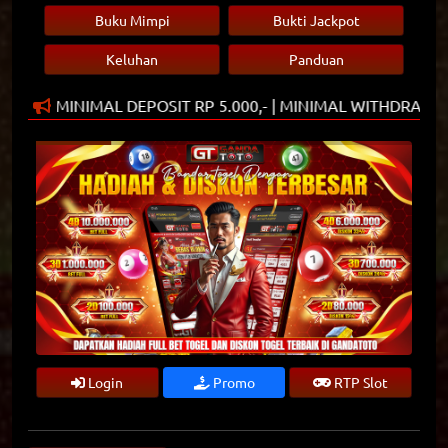
Buku Mimpi
Bukti Jackpot
Keluhan
Panduan
 MINIMAL DEPOSIT RP 5.000,- | MINIMAL WITHDRAW RP 20.
Login
Promo
RTP Slot