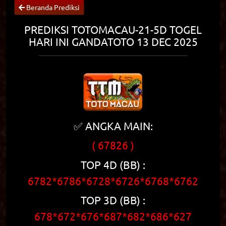
Beranda Prediksi
PREDIKSI TOTOMACAU-21-5D TOGEL
HARI INI GANDATOTO 13 DEC 2025
✅ ANGKA MAIN:
( 67826 )
TOP 4D (BB) :
6782*6786*6728*6726*6768*6762
TOP 3D (BB) :
678*672*676*687*682*686*627