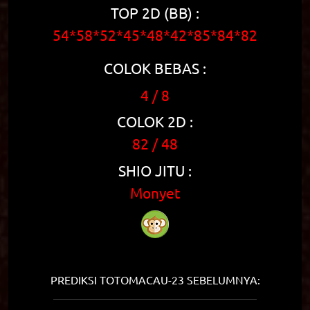
TOP 2D (BB) :
54*58*52*45*48*42*85*84*82
COLOK BEBAS :
4 / 8
COLOK 2D :
82 / 48
SHIO JITU :
Monyet
PREDIKSI TOTOMACAU-23 SEBELUMNYA: