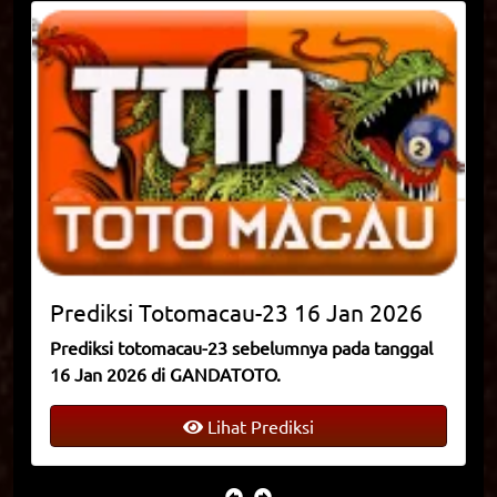
Prediksi
Totomacau-23
16 Jan 2026
Prediksi totomacau-23 sebelumnya pada tanggal
16 Jan 2026 di GANDATOTO.
Lihat Prediksi