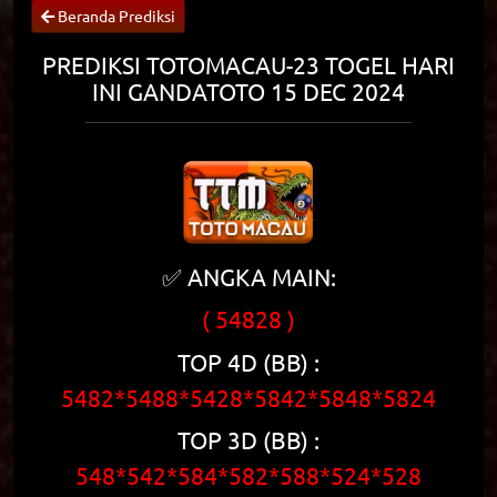
Beranda Prediksi
PREDIKSI TOTOMACAU-23 TOGEL HARI
INI GANDATOTO 15 DEC 2024
✅ ANGKA MAIN:
( 54828 )
TOP 4D (BB) :
5482*5488*5428*5842*5848*5824
TOP 3D (BB) :
548*542*584*582*588*524*528