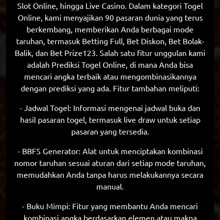
Slot Online, hingga Live Casino. Dalam kategori Togel
Online, kami menyajikan 90 pasaran dunia yang terus
berkembang, memberikan Anda berbagai mode
taruhan, termasuk Betting Full, Bet Diskon, Bet Bolak-
Balik, dan Bet Prize123. Salah satu fitur unggulan kami
adalah Prediksi Togel Online, di mana Anda bisa
mencari angka terbaik atau mengombinasikannya
dengan prediksi yang ada. Fitur tambahan meliputi:
- Jadwal Togel: Informasi mengenai jadwal buka dan
hasil pasaran togel, termasuk live draw untuk setiap
pasaran yang tersedia.
- BBFS Generator: Alat untuk menciptakan kombinasi
nomor taruhan sesuai aturan dari setiap mode taruhan,
memudahkan Anda tanpa harus melakukannya secara
manual.
- Buku Mimpi: Fitur yang membantu Anda mencari
kombinasi angka berdasarkan elemen atau makna