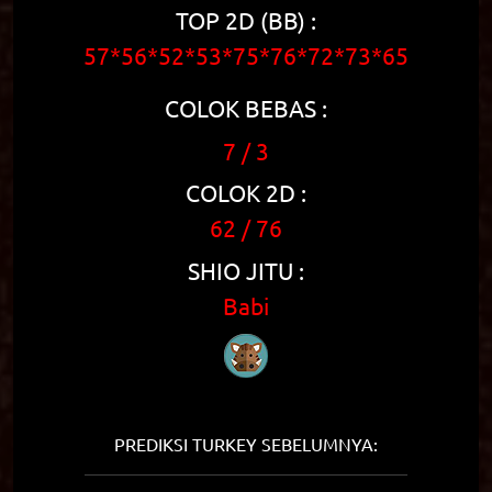
TOP 2D (BB) :
57*56*52*53*75*76*72*73*65
COLOK BEBAS :
7 / 3
COLOK 2D :
62 / 76
SHIO JITU :
Babi
PREDIKSI TURKEY SEBELUMNYA: