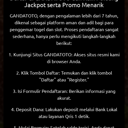
Jackpot serta Promo Menarik
GANDATOTO, dengan pengalaman lebih dari 7 tahun,
dikenal sebagai platform aman dan adil bagi para
penggemar togel dan slot. Proses pendaftaran sangat
sederhana, hanya perlu mengikuti langkah-langkah
berikut:
1. Kunjungi Situs GANDATOTO: Akses situs resmi kami
di browser Anda.
2. Klik Tombol Daftar: Temukan dan klik tombol
"Daftar" atau "Register."
3. Isi Formulir Pendaftaran: Berikan informasi yang
akurat.
4. Deposit Dana: Lakukan deposit melalui Bank Lokal
atau layanan Qris 1 detik.
5. Mulai Bermain: Setelah saldo terisi, Anda dapat