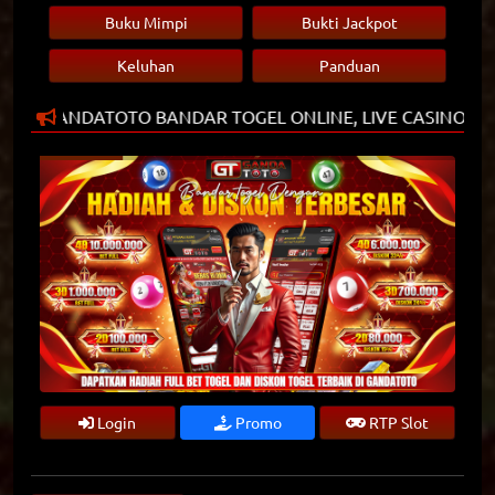
Buku Mimpi
Bukti Jackpot
Keluhan
Panduan
I GANDATOTO BANDAR TOGEL ONLINE, LIVE CASINO ONLINE D
Login
Promo
RTP Slot