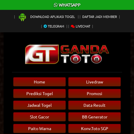
×
WHATSAPP
DOWNLOAD APLIKASI TOGEL
DAFTAR JADI MEMBER
TELEGRAM
LIVECHAT
Home
Livedraw
Prediksi Togel
Promosi
Jadwal Togel
Data Result
Slot Gacor
BB Generator
Paito Warna
Konv.Toto SGP