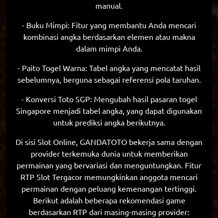
manual.
- Buku Mimpi: Fitur yang membantu Anda mencari
kombinasi angka berdasarkan elemen atau makna
dalam mimpi Anda.
- Paito Togel Warna: Tabel angka yang mencatat hasil
sebelumnya, berguna sebagai referensi pola taruhan.
- Konversi Toto SGP: Mengubah hasil pasaran togel
Singapore menjadi tabel angka, yang dapat digunakan
untuk prediksi angka berikutnya.
Di sisi Slot Online, GANDATOTO bekerja sama dengan
provider terkemuka dunia untuk memberikan
permainan yang bervariasi dan menguntungkan. Fitur
RTP Slot Tergacor memungkinkan anggota mencari
permainan dengan peluang kemenangan tertinggi.
Berikut adalah beberapa rekomendasi game
berdasarkan RTP dari masing-masing provider: