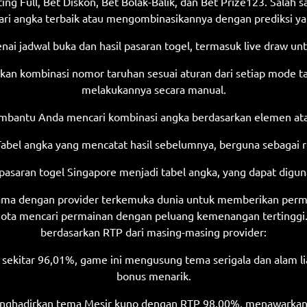
g Full, Bet Diskon, Bet Bolak-Balik, dan Bet Prize123. Salah sa
ari angka terbaik atau mengombinasikannya dengan prediksi yan
nai jadwal buka dan hasil pasaran togel, termasuk live draw unt
akan kombinasi nomor taruhan sesuai aturan dari setiap mode
melakukannya secara manual.
embantu Anda mencari kombinasi angka berdasarkan elemen a
Tabel angka yang mencatat hasil sebelumnya, berguna sebagai r
pasaran togel Singapore menjadi tabel angka, yang dapat digun
sama dengan provider terkemuka dunia untuk memberikan perm
ota mencari permainan dengan peluang kemenangan tertinggi
berdasarkan RTP dari masing-masing provider:
P sekitar 96,01%, game ini mengusung tema serigala dan alam l
bonus menarik.
Menghadirkan tema Mesir kuno dengan RTP 98,00%, menawarka