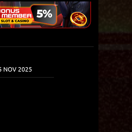
5 NOV 2025