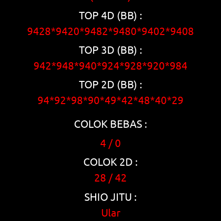
TOP 4D (BB) :
9428*9420*9482*9480*9402*9408
TOP 3D (BB) :
942*948*940*924*928*920*984
TOP 2D (BB) :
94*92*98*90*49*42*48*40*29
COLOK BEBAS :
4 / 0
COLOK 2D :
28 / 42
SHIO JITU :
Ular