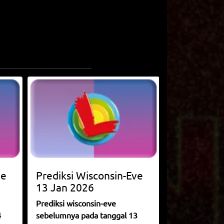
ve
Prediksi
Wisconsin-Eve
Prediksi
Wi
13 Jan 2026
12 Jan 20
Prediksi wisconsin-eve
Prediksi wisco
4
sebelumnya pada tanggal 13
sebelumnya pa