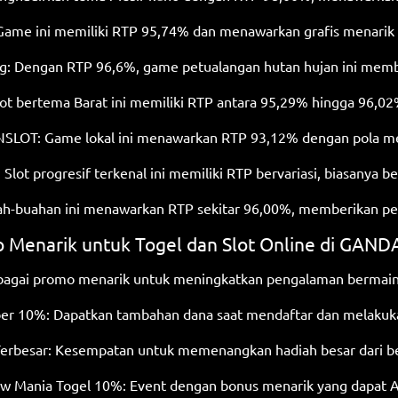
 Game ini memiliki RTP 95,74% dan menawarkan grafis menarik s
g: Dengan RTP 96,6%, game petualangan hutan hujan ini mem
lot bertema Barat ini memiliki RTP antara 95,29% hingga 96,0
IDNSLOT: Game lokal ini menawarkan RTP 93,12% dengan pola me
Slot progresif terkenal ini memiliki RTP bervariasi, biasanya b
buah-buahan ini menawarkan RTP sekitar 96,00%, memberikan 
 Menarik untuk Togel dan Slot Online di GAN
ai promo menarik untuk meningkatkan pengalaman bermain A
r 10%: Dapatkan tambahan dana saat mendaftar dan melakuka
Terbesar: Kesempatan untuk memenangkan hadiah besar dari ber
aw Mania Togel 10%: Event dengan bonus menarik yang dapat An