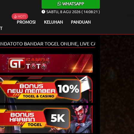
WHATSAPP
SABTU
, 8 AGU 2026
(
14
:
08
:
22
)
HOT!
PROMOSI
KELUHAN
PANDUAN
T
 BANDAR TOGEL ONLINE, LIVE CASINO ONLINE DAN SLOT ON