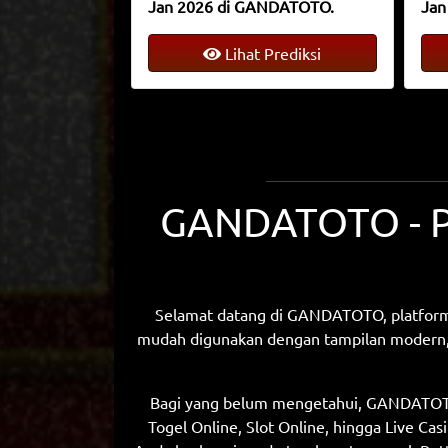
NDATOTO.
Jan 2026 di GANDATOTO.
Jan
rediksi
Lihat Prediksi
GANDATOTO - Pr
Selamat datang di GANDATOTO, platform u
mudah digunakan dengan tampilan modern, d
Bagi yang belum mengetahui, GANDATOTO a
Togel Online, Slot Online, hingga Live C