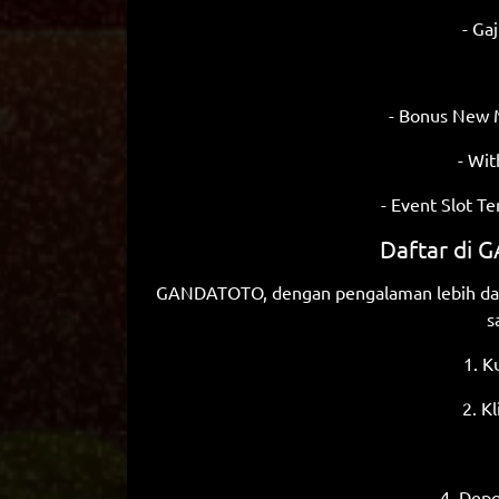
- Ga
- Bonus New 
- Wi
- Event Slot T
Daftar di 
GANDATOTO, dengan pengalaman lebih dari 7
s
1. K
2. K
4. Depo