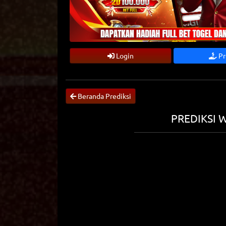
Login
Pr
Beranda Prediksi
PREDIKSI 