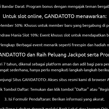
ji Bandar Darat: Program bonus dengan mengajak teman berga
Untuk slot online, GANDATOTO menawarkan:
Member 50%: Khusus untuk member baru yang bergabung di pe
thdraw Mania Slot 10%: Event khusus slot untuk mendapatkan b
erlengkap: Berbagai event menarik seperti freespin dan hadiah m
GANDATOTO dan Raih Peluang Jackpot serta Pr
 tahun, dikenal sebagai platform aman dan adil bagi para pe
angat sederhana, hanya perlu mengikuti langkah-langkah beriku
unjungi Situs GANDATOTO: Akses situs resmi kami di browser 
lik Tombol Daftar: Temukan dan klik tombol "Daftar" atau "Regis
3. Isi Formulir Pendaftaran: Berikan informasi yang akurat.
sit Dana: Lakukan deposit melalui Bank Lokal atau layanan Qris 