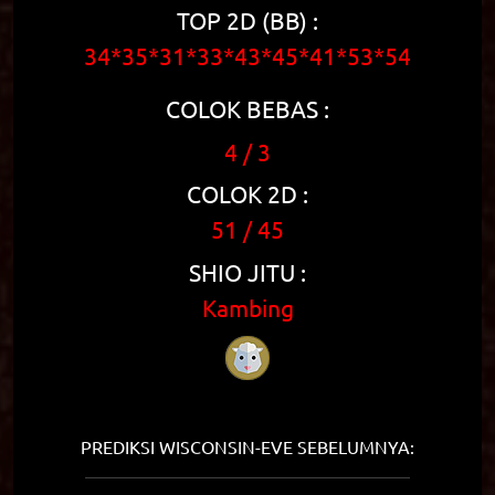
TOP 2D (BB) :
34*35*31*33*43*45*41*53*54
COLOK BEBAS :
4 / 3
COLOK 2D :
51 / 45
SHIO JITU :
Kambing
PREDIKSI WISCONSIN-EVE SEBELUMNYA: