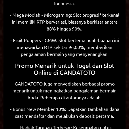
Indonesia.
- Mega Moolah - Microgaming: Slot progresif terkenal
ini memiliki RTP bervariasi, biasanya berkisar antara
88% hingga 90%.
- Fruit Poppers - GMW: Slot bertema buah-buahan ini
menawarkan RTP sekitar 96,00%, memberikan
pengalaman bermain yang menyenangkan.
Promo Menarik untuk Togel dan Slot
Online di GANDATOTO
GANDATOTO juga menyediakan berbagai promo
menarik untuk meningkatkan pengalaman bermain
Anda. Beberapa di antaranya adalah:
- Bonus New Member 10%: Dapatkan tambahan dana
saat mendaftar dan melakukan deposit pertama.
- Hadiah Taruhan Terbesar: Kesempatan untuk