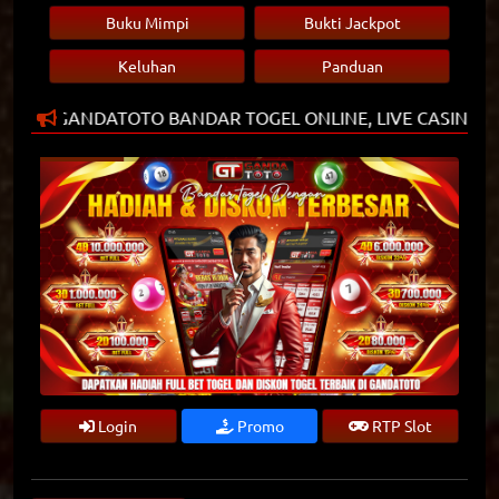
Buku Mimpi
Bukti Jackpot
Keluhan
Panduan
 DI GANDATOTO BANDAR TOGEL ONLINE, LIVE CASINO ONLINE
Login
Promo
RTP Slot