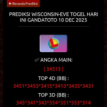
Beranda Prediksi
PREDIKSI WISCONSIN-EVE TOGEL HARI
INI GANDATOTO 10 DEC 2025
✅ ANGKA MAIN:
( 34513 )
TOP 4D (BB) :
3451*3453*3415*3413*3435*3431
TOP 3D (BB) :
345*341*343*354*351*353*314