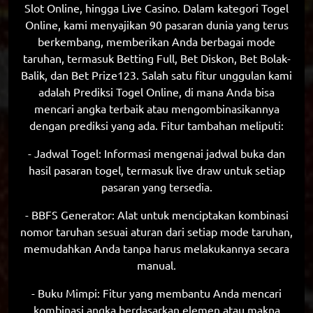
Slot Online, hingga Live Casino. Dalam kategori Togel
Online, kami menyajikan 90 pasaran dunia yang terus
berkembang, memberikan Anda berbagai mode
taruhan, termasuk Betting Full, Bet Diskon, Bet Bolak-
Balik, dan Bet Prize123. Salah satu fitur unggulan kami
adalah Prediksi Togel Online, di mana Anda bisa
mencari angka terbaik atau mengombinasikannya
dengan prediksi yang ada. Fitur tambahan meliputi:
- Jadwal Togel: Informasi mengenai jadwal buka dan
hasil pasaran togel, termasuk live draw untuk setiap
pasaran yang tersedia.
- BBFS Generator: Alat untuk menciptakan kombinasi
nomor taruhan sesuai aturan dari setiap mode taruhan,
memudahkan Anda tanpa harus melakukannya secara
manual.
- Buku Mimpi: Fitur yang membantu Anda mencari
kombinasi angka berdasarkan elemen atau makna