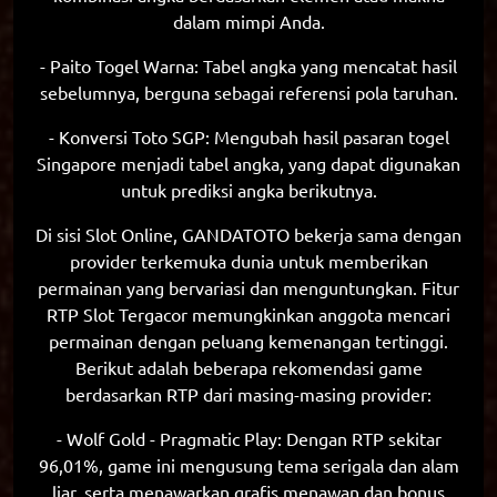
dalam mimpi Anda.
- Paito Togel Warna: Tabel angka yang mencatat hasil
sebelumnya, berguna sebagai referensi pola taruhan.
- Konversi Toto SGP: Mengubah hasil pasaran togel
Singapore menjadi tabel angka, yang dapat digunakan
untuk prediksi angka berikutnya.
Di sisi Slot Online, GANDATOTO bekerja sama dengan
provider terkemuka dunia untuk memberikan
permainan yang bervariasi dan menguntungkan. Fitur
RTP Slot Tergacor memungkinkan anggota mencari
permainan dengan peluang kemenangan tertinggi.
Berikut adalah beberapa rekomendasi game
berdasarkan RTP dari masing-masing provider:
- Wolf Gold - Pragmatic Play: Dengan RTP sekitar
96,01%, game ini mengusung tema serigala dan alam
liar, serta menawarkan grafis menawan dan bonus