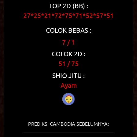
TOP 2D (BB) :
27*25*21*72*75*71*52*57*51
COLOK BEBAS :
7 / 1
COLOK 2D :
51 / 75
SHIO JITU :
Ayam
PREDIKSI CAMBODIA SEBELUMNYA: