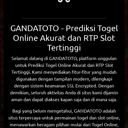
GANDATOTO - Prediksi Togel
Online Akurat dan RTP Slot
Tertinggi
Selamat datang di GANDATOTO, platform unggulan
untuk Prediksi Togel Online Akurat dan RTP Slot
Tertinggi. Kami menyediakan fitur-fitur yang mudah
digunakan dengan tampilan modern, dilengkapi
dengan sistem keamanan SSL Encrypted. Dengan
demikian, seluruh aktivitas Anda di situs kami dijamin
aman dan dapat diakses kapan saja dan di mana saja.
Bagi yang belum mengetahui, GANDATOTO adalah
situs terpercaya untuk permainan togel dan slot online,
menawarkan beragam pilihan mulai dari Togel Online,