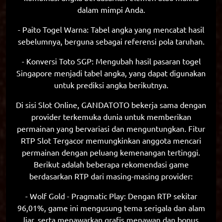
dalam mimpi Anda.
- Paito Togel Warna: Tabel angka yang mencatat hasil
sebelumnya, berguna sebagai referensi pola taruhan.
- Konversi Toto SGP: Mengubah hasil pasaran togel
Singapore menjadi tabel angka, yang dapat digunakan
untuk prediksi angka berikutnya.
Di sisi Slot Online, GANDATOTO bekerja sama dengan
provider terkemuka dunia untuk memberikan
permainan yang bervariasi dan menguntungkan. Fitur
RTP Slot Tergacor memungkinkan anggota mencari
permainan dengan peluang kemenangan tertinggi.
Berikut adalah beberapa rekomendasi game
berdasarkan RTP dari masing-masing provider:
- Wolf Gold - Pragmatic Play: Dengan RTP sekitar
96,01%, game ini mengusung tema serigala dan alam
liar, serta menawarkan grafis menawan dan bonus