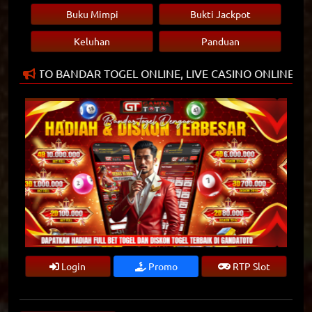
Buku Mimpi
Bukti Jackpot
Keluhan
Panduan
TOTO BANDAR TOGEL ONLINE, LIVE CASINO ONLINE DAN SLOT
Login
Promo
RTP Slot