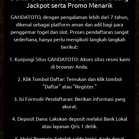
Jackpot serta Promo Menarik
GANDATOTO, dengan pengalaman lebih dari 7 tahun,
dikenal sebagai platform aman dan adil bagi para
penggemar togel dan slot. Proses pendaftaran sangat
sederhana, hanya perlu mengikuti langkah-langkah
berikut:
1. Kunjungi Situs GANDATOTO: Akses situs resmi kami
di browser Anda.
2. Klik Tombol Daftar: Temukan dan klik tombol
"Daftar" atau "Register."
3. Isi Formulir Pendaftaran: Berikan informasi yang
akurat.
4. Deposit Dana: Lakukan deposit melalui Bank Lokal
atau layanan Qris 1 detik.
5. Mulai Bermain: Setelah saldo terisi, Anda dapat