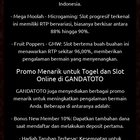
Indonesia.
- Mega Moolah - Microgaming: Slot progresif terkenal
ini memiliki RTP bervariasi, biasanya berkisar antara
88% hingga 90%.
- Fruit Poppers - GMW: Slot bertema buah-buahan ini
menawarkan RTP sekitar 96,00%, memberikan
pengalaman bermain yang menyenangkan.
Promo Menarik untuk Togel dan Slot
Online di GANDATOTO
GANDATOTO juga menyediakan berbagai promo
menarik untuk meningkatkan pengalaman bermain
Anda. Beberapa di antaranya adalah:
- Bonus New Member 10%: Dapatkan tambahan dana
saat mendaftar dan melakukan deposit pertama.
- Hadiah Taruhan Terbesar: Kesempatan untuk