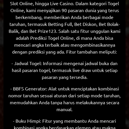
Slot Online, hingga Live Casino. Dalam kategori Togel
Online, kami menyajikan 90 pasaran dunia yang terus
berkembang, memberikan Anda berbagai mode
taruhan, termasuk Betting Full, Bet Diskon, Bet Bolak-
Balik, dan Bet Prize123. Salah satu fitur unggulan kami
adalah Prediksi Togel Online, di mana Anda bisa
mencari angka terbaik atau mengombinasikannya
dengan prediksi yang ada. Fitur tambahan meliputi:
- Jadwal Togel: Informasi mengenai jadwal buka dan
hasil pasaran togel, termasuk live draw untuk setiap
pasaran yang tersedia.
- BBFS Generator: Alat untuk menciptakan kombinasi
nomor taruhan sesuai aturan dari setiap mode taruhan,
memudahkan Anda tanpa harus melakukannya secara
manual.
- Buku Mimpi: Fitur yang membantu Anda mencari
kombinasi angka berdasarkan elemen atau makna