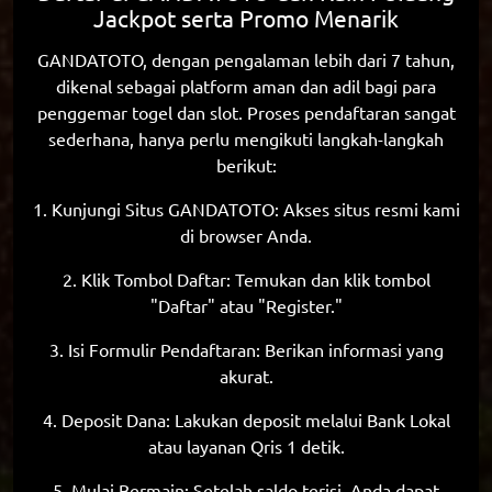
Jackpot serta Promo Menarik
GANDATOTO, dengan pengalaman lebih dari 7 tahun,
dikenal sebagai platform aman dan adil bagi para
penggemar togel dan slot. Proses pendaftaran sangat
sederhana, hanya perlu mengikuti langkah-langkah
berikut:
1. Kunjungi Situs GANDATOTO: Akses situs resmi kami
di browser Anda.
2. Klik Tombol Daftar: Temukan dan klik tombol
"Daftar" atau "Register."
3. Isi Formulir Pendaftaran: Berikan informasi yang
akurat.
4. Deposit Dana: Lakukan deposit melalui Bank Lokal
atau layanan Qris 1 detik.
5. Mulai Bermain: Setelah saldo terisi, Anda dapat