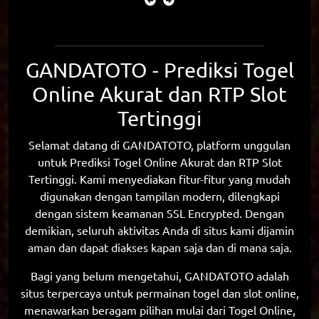
GANDATOTO - Prediksi Togel
Online Akurat dan RTP Slot
Tertinggi
Selamat datang di GANDATOTO, platform unggulan
untuk Prediksi Togel Online Akurat dan RTP Slot
Tertinggi. Kami menyediakan fitur-fitur yang mudah
digunakan dengan tampilan modern, dilengkapi
dengan sistem keamanan SSL Encrypted. Dengan
demikian, seluruh aktivitas Anda di situs kami dijamin
aman dan dapat diakses kapan saja dan di mana saja.
Bagi yang belum mengetahui, GANDATOTO adalah
situs terpercaya untuk permainan togel dan slot online,
menawarkan beragam pilihan mulai dari Togel Online,