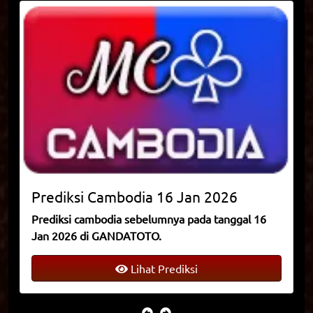
Prediksi
Cambodia
16 Jan 2026
Prediksi cambodia sebelumnya pada tanggal 16
Jan 2026 di GANDATOTO.
Lihat Prediksi