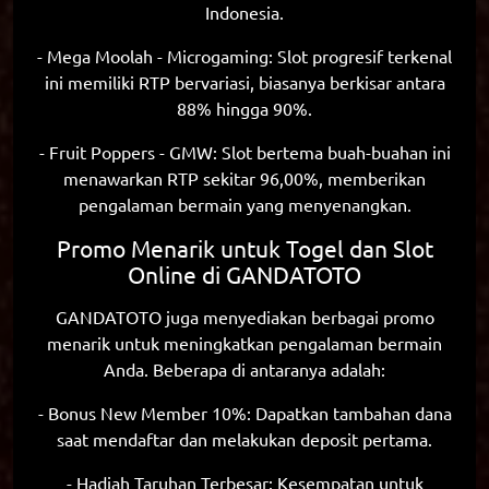
Indonesia.
- Mega Moolah - Microgaming: Slot progresif terkenal
ini memiliki RTP bervariasi, biasanya berkisar antara
88% hingga 90%.
- Fruit Poppers - GMW: Slot bertema buah-buahan ini
menawarkan RTP sekitar 96,00%, memberikan
pengalaman bermain yang menyenangkan.
Promo Menarik untuk Togel dan Slot
Online di GANDATOTO
GANDATOTO juga menyediakan berbagai promo
menarik untuk meningkatkan pengalaman bermain
Anda. Beberapa di antaranya adalah:
- Bonus New Member 10%: Dapatkan tambahan dana
saat mendaftar dan melakukan deposit pertama.
- Hadiah Taruhan Terbesar: Kesempatan untuk