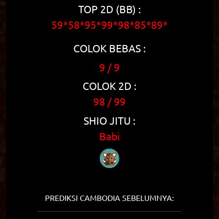
TOP 2D (BB) :
59*58*95*99*98*85*89*
COLOK BEBAS :
9 / 9
COLOK 2D :
98 / 99
SHIO JITU :
Babi
PREDIKSI CAMBODIA SEBELUMNYA: