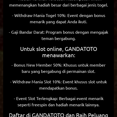
memenangkan hadiah besar dari berbagai jenis togel.
- Withdraw Mania Togel 10%: Event dengan bonus
menarik yang dapat Anda ikuti.
- Gaji Bandar Darat: Program bonus dengan mengajak
teman bergabung.
Untuk slot online, GANDATOTO
menawarkan:
- Bonus New Member 50%: Khusus untuk member
baru yang bergabung di permainan slot.
- Withdraw Mania Slot 10%: Event khusus slot untuk
mendapatkan bonus.
- Event Slot Terlengkap: Berbagai event menarik
seperti freespin dan hadiah menarik lainnya.
Daftar di GANDATOTO dan Raih Peluang