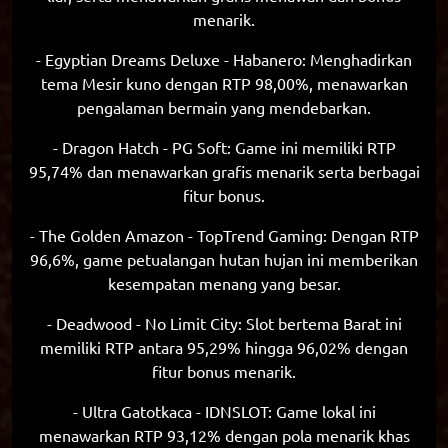
menarik.
- Egyptian Dreams Deluxe - Habanero: Menghadirkan
tema Mesir kuno dengan RTP 98,00%, menawarkan
pengalaman bermain yang mendebarkan.
- Dragon Hatch - PG Soft: Game ini memiliki RTP
95,74% dan menawarkan grafis menarik serta berbagai
fitur bonus.
- The Golden Amazon - TopTrend Gaming: Dengan RTP
96,6%, game petualangan hutan hujan ini memberikan
kesempatan menang yang besar.
- Deadwood - No Limit City: Slot bertema Barat ini
memiliki RTP antara 95,29% hingga 96,02% dengan
fitur bonus menarik.
- Ultra Gatotkaca - IDNSLOT: Game lokal ini
menawarkan RTP 93,12% dengan pola menarik khas