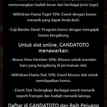
memenangkan hadiah besar dari berbagai jenis togel.
- Withdraw Mania Togel 10%: Event dengan bonus
menarik yang dapat Anda ikuti.
- Gaji Bandar Darat: Program bonus dengan mengajak
teman bergabung.
Untuk slot online, GANDATOTO
menawarkan:
- Bonus New Member 50%: Khusus untuk member
baru yang bergabung di permainan slot.
- Withdraw Mania Slot 10%: Event khusus slot untuk
mendapatkan bonus.
- Event Slot Terlengkap: Berbagai event menarik
seperti freespin dan hadiah menarik lainnya.
Daftar di GANDATOTO dan Raih Peluang