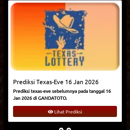
Prediksi
Texas-Eve
16 Jan 2026
Prediksi texas-eve sebelumnya pada tanggal 16
Jan 2026 di GANDATOTO.
Lihat Prediksi