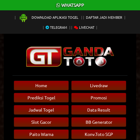
×
WHATSAPP
DOWNLOAD APLIKASI TOGEL
DAFTAR JADI MEMBER
TELEGRAM
LIVECHAT
Home
Livedraw
Prediksi Togel
Promosi
Jadwal Togel
Data Result
Slot Gacor
BB Generator
Paito Warna
Konv.Toto SGP