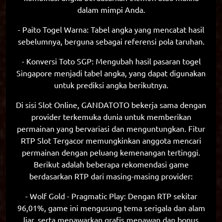
dalam mimpi Anda.
- Paito Togel Warna: Tabel angka yang mencatat hasil
sebelumnya, berguna sebagai referensi pola taruhan.
- Konversi Toto SGP: Mengubah hasil pasaran togel
Singapore menjadi tabel angka, yang dapat digunakan
untuk prediksi angka berikutnya.
Di sisi Slot Online, GANDATOTO bekerja sama dengan
provider terkemuka dunia untuk memberikan
permainan yang bervariasi dan menguntungkan. Fitur
RTP Slot Tergacor memungkinkan anggota mencari
permainan dengan peluang kemenangan tertinggi.
Berikut adalah beberapa rekomendasi game
berdasarkan RTP dari masing-masing provider:
- Wolf Gold - Pragmatic Play: Dengan RTP sekitar
96,01%, game ini mengusung tema serigala dan alam
liar, serta menawarkan grafis menawan dan bonus