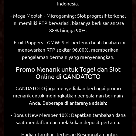
Indonesia.
- Mega Moolah - Microgaming: Slot progresif terkenal
ini memiliki RTP bervariasi, biasanya berkisar antara
88% hingga 90%.
- Fruit Poppers - GMW: Slot bertema buah-buahan ini
menawarkan RTP sekitar 96,00%, memberikan
pengalaman bermain yang menyenangkan.
Promo Menarik untuk Togel dan Slot
Online di GANDATOTO
GANDATOTO juga menyediakan berbagai promo
menarik untuk meningkatkan pengalaman bermain
Anda. Beberapa di antaranya adalah:
- Bonus New Member 10%: Dapatkan tambahan dana
saat mendaftar dan melakukan deposit pertama.
- Hadiah Taruhan Terbesar: Kesempatan untuk