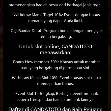
memenangkan hadiah besar dari berbagai jenis togel.
- Withdraw Mania Togel 10%: Event dengan bonus
menarik yang dapat Anda ikuti.
- Gaji Bandar Darat: Program bonus dengan mengajak
teman bergabung.
Untuk slot online, GANDATOTO
menawarkan:
- Bonus New Member 50%: Khusus untuk member
baru yang bergabung di permainan slot.
- Withdraw Mania Slot 10%: Event khusus slot untuk
mendapatkan bonus.
- Event Slot Terlengkap: Berbagai event menarik
seperti freespin dan hadiah menarik lainnya.
Daftar di GANDATOTO dan Raih Peluang