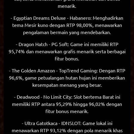
menarik.
- Egyptian Dreams Deluxe - Habanero: Menghadirkan
tema Mesir kuno dengan RTP 98,00%, menawarkan
pengalaman bermain yang mendebarkan.
- Dragon Hatch - PG Soft: Game ini memiliki RTP
95,74% dan menawarkan grafis menarik serta berbagai
fitur bonus.
- The Golden Amazon - TopTrend Gaming: Dengan RTP
96,6%, game petualangan hutan hujan ini memberikan
kesempatan menang yang besar.
- Deadwood - No Limit City: Slot bertema Barat ini
memiliki RTP antara 95,29% hingga 96,02% dengan
fitur bonus menarik.
- Ultra Gatotkaca - IDNSLOT: Game lokal ini
menawarkan RTP 93,12% dengan pola menarik khas