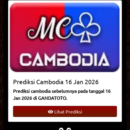
Prediksi
Cambodia
16 Jan 2026
Prediksi cambodia sebelumnya pada tanggal 16
Jan 2026 di GANDATOTO.
Lihat Prediksi