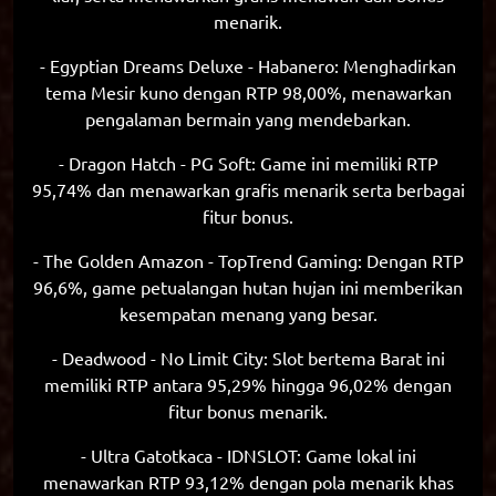
menarik.
- Egyptian Dreams Deluxe - Habanero: Menghadirkan
tema Mesir kuno dengan RTP 98,00%, menawarkan
pengalaman bermain yang mendebarkan.
- Dragon Hatch - PG Soft: Game ini memiliki RTP
95,74% dan menawarkan grafis menarik serta berbagai
fitur bonus.
- The Golden Amazon - TopTrend Gaming: Dengan RTP
96,6%, game petualangan hutan hujan ini memberikan
kesempatan menang yang besar.
- Deadwood - No Limit City: Slot bertema Barat ini
memiliki RTP antara 95,29% hingga 96,02% dengan
fitur bonus menarik.
- Ultra Gatotkaca - IDNSLOT: Game lokal ini
menawarkan RTP 93,12% dengan pola menarik khas