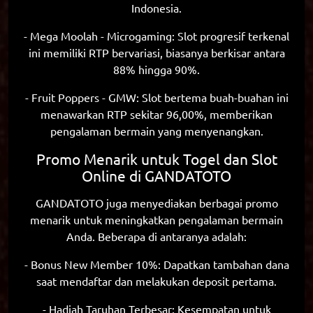
Indonesia.
- Mega Moolah - Microgaming: Slot progresif terkenal
ini memiliki RTP bervariasi, biasanya berkisar antara
88% hingga 90%.
- Fruit Poppers - GMW: Slot bertema buah-buahan ini
menawarkan RTP sekitar 96,00%, memberikan
pengalaman bermain yang menyenangkan.
Promo Menarik untuk Togel dan Slot
Online di GANDATOTO
GANDATOTO juga menyediakan berbagai promo
menarik untuk meningkatkan pengalaman bermain
Anda. Beberapa di antaranya adalah:
- Bonus New Member 10%: Dapatkan tambahan dana
saat mendaftar dan melakukan deposit pertama.
- Hadiah Taruhan Terbesar: Kesempatan untuk