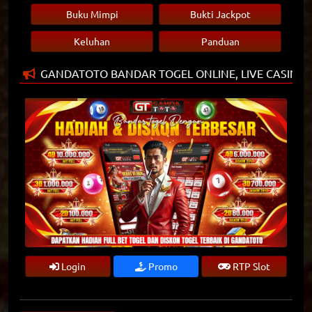
Buku Mimpi
Bukti Jackpot
Keluhan
Panduan
 DI GANDATOTO BANDAR TOGEL ONLINE, LIVE CASINO ONLIN
Login
Promo
RTP Slot