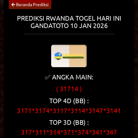
Beranda Prediksi
PREDIKSI RWANDA TOGEL HARI INI
GANDATOTO 10 JAN 2026
✅ ANGKA MAIN:
( 31714 )
TOP 4D (BB) :
3171*3174*3117*3114*3147*3141
TOP 3D (BB) :
317*311*314*371*374*341*347