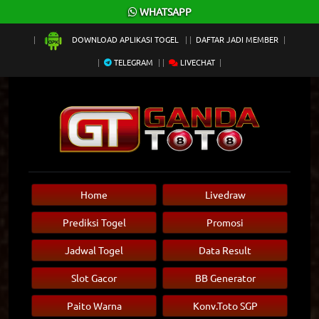
×
WHATSAPP
DOWNLOAD APLIKASI TOGEL
DAFTAR JADI MEMBER
TELEGRAM
LIVECHAT
Home
Livedraw
Prediksi Togel
Promosi
Jadwal Togel
Data Result
Slot Gacor
BB Generator
Paito Warna
Konv.Toto SGP