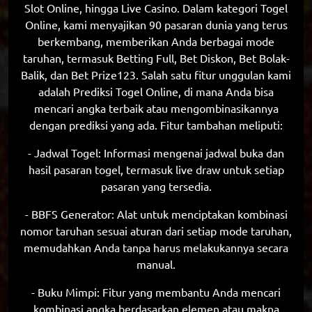
Slot Online, hingga Live Casino. Dalam kategori Togel
Online, kami menyajikan 90 pasaran dunia yang terus
berkembang, memberikan Anda berbagai mode
taruhan, termasuk Betting Full, Bet Diskon, Bet Bolak-
Balik, dan Bet Prize123. Salah satu fitur unggulan kami
adalah Prediksi Togel Online, di mana Anda bisa
mencari angka terbaik atau mengombinasikannya
dengan prediksi yang ada. Fitur tambahan meliputi:
- Jadwal Togel: Informasi mengenai jadwal buka dan
hasil pasaran togel, termasuk live draw untuk setiap
pasaran yang tersedia.
- BBFS Generator: Alat untuk menciptakan kombinasi
nomor taruhan sesuai aturan dari setiap mode taruhan,
memudahkan Anda tanpa harus melakukannya secara
manual.
- Buku Mimpi: Fitur yang membantu Anda mencari
kombinasi angka berdasarkan elemen atau makna