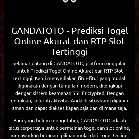
GANDATOTO - Prediksi Togel
Online Akurat dan RTP Slot
Tertinggi
Selamat datang di GANDATOTO, platform unggulan
untuk Prediksi Togel Online Akurat dan RTP Slot
Tertinggi. Kami menyediakan fitur-fitur yang mudah
digunakan dengan tampilan modern, dilengkapi
dengan sistem keamanan SSL Encrypted. Dengan
demikian, seluruh aktivitas Anda di situs kami dijamin
aman dan dapat diakses kapan saja dan di mana saja.
Bagi yang belum mengetahui, GANDATOTO adalah
situs terpercaya untuk permainan togel dan slot online,
menawarkan beragam pilihan mulai dari Togel Online,