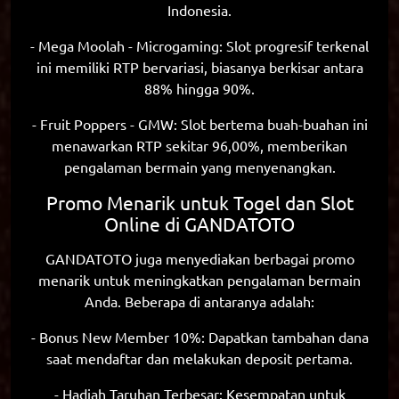
Indonesia.
- Mega Moolah - Microgaming: Slot progresif terkenal
ini memiliki RTP bervariasi, biasanya berkisar antara
88% hingga 90%.
- Fruit Poppers - GMW: Slot bertema buah-buahan ini
menawarkan RTP sekitar 96,00%, memberikan
pengalaman bermain yang menyenangkan.
Promo Menarik untuk Togel dan Slot
Online di GANDATOTO
GANDATOTO juga menyediakan berbagai promo
menarik untuk meningkatkan pengalaman bermain
Anda. Beberapa di antaranya adalah:
- Bonus New Member 10%: Dapatkan tambahan dana
saat mendaftar dan melakukan deposit pertama.
- Hadiah Taruhan Terbesar: Kesempatan untuk