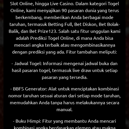
Slot Online, hingga Live Casino. Dalam kategori Togel
Online, kami menyajikan 90 pasaran dunia yang terus
berkembang, memberikan Anda berbagai mode
taruhan, termasuk Betting Full, Bet Diskon, Bet Bolak-
Balik, dan Bet Prize123. Salah satu fitur unggulan kami
adalah Prediksi Togel Online, di mana Anda bisa
mencari angka terbaik atau mengombinasikannya
dengan prediksi yang ada. Fitur tambahan meliputi:
- Jadwal Togel: Informasi mengenai jadwal buka dan
hasil pasaran togel, termasuk live draw untuk setiap
pasaran yang tersedia.
- BBFS Generator: Alat untuk menciptakan kombinasi
nomor taruhan sesuai aturan dari setiap mode taruhan,
memudahkan Anda tanpa harus melakukannya secara
manual.
- Buku Mimpi: Fitur yang membantu Anda mencari
kombinasi angka berdasarkan elemen atau makna