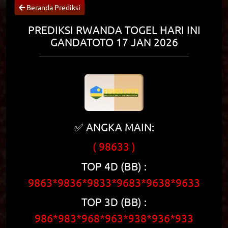
Beranda Prediksi
PREDIKSI RWANDA TOGEL HARI INI
GANDATOTO 17 JAN 2026
✅ ANGKA MAIN:
( 98633 )
TOP 4D (BB) :
9863*9836*9833*9683*9638*9633
TOP 3D (BB) :
986*983*968*963*938*936*933