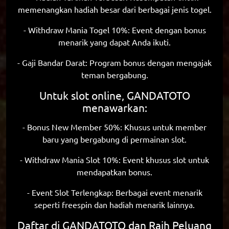
memenangkan hadiah besar dari berbagai jenis togel.
- Withdraw Mania Togel 10%: Event dengan bonus
menarik yang dapat Anda ikuti.
- Gaji Bandar Darat: Program bonus dengan mengajak
teman bergabung.
Untuk slot online, GANDATOTO
menawarkan:
- Bonus New Member 50%: Khusus untuk member
baru yang bergabung di permainan slot.
- Withdraw Mania Slot 10%: Event khusus slot untuk
mendapatkan bonus.
- Event Slot Terlengkap: Berbagai event menarik
seperti freespin dan hadiah menarik lainnya.
Daftar di GANDATOTO dan Raih Peluang