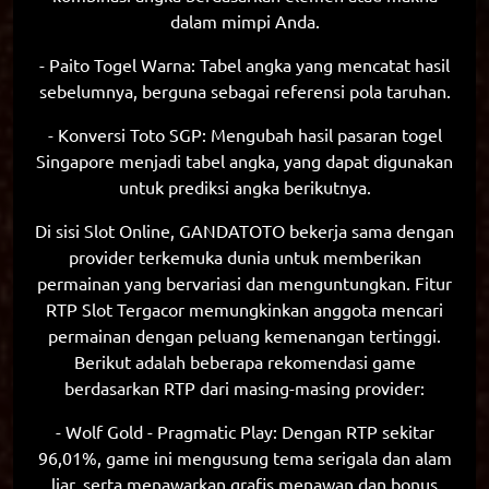
dalam mimpi Anda.
- Paito Togel Warna: Tabel angka yang mencatat hasil
sebelumnya, berguna sebagai referensi pola taruhan.
- Konversi Toto SGP: Mengubah hasil pasaran togel
Singapore menjadi tabel angka, yang dapat digunakan
untuk prediksi angka berikutnya.
Di sisi Slot Online, GANDATOTO bekerja sama dengan
provider terkemuka dunia untuk memberikan
permainan yang bervariasi dan menguntungkan. Fitur
RTP Slot Tergacor memungkinkan anggota mencari
permainan dengan peluang kemenangan tertinggi.
Berikut adalah beberapa rekomendasi game
berdasarkan RTP dari masing-masing provider:
- Wolf Gold - Pragmatic Play: Dengan RTP sekitar
96,01%, game ini mengusung tema serigala dan alam
liar, serta menawarkan grafis menawan dan bonus