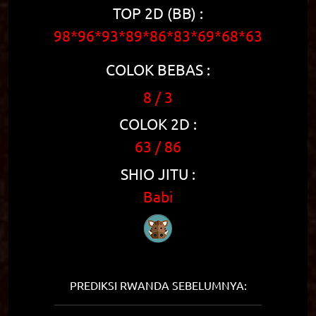
TOP 2D (BB) :
98*96*93*89*86*83*69*68*63
COLOK BEBAS :
8 / 3
COLOK 2D :
63 / 86
SHIO JITU :
Babi
PREDIKSI RWANDA SEBELUMNYA: