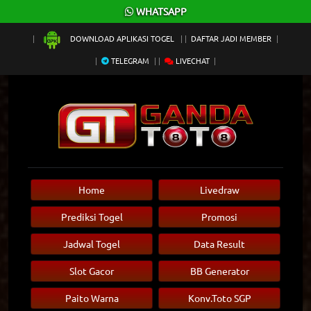
×
WHATSAPP
DOWNLOAD APLIKASI TOGEL
DAFTAR JADI MEMBER
TELEGRAM
LIVECHAT
Home
Livedraw
Prediksi Togel
Promosi
Jadwal Togel
Data Result
Slot Gacor
BB Generator
Paito Warna
Konv.Toto SGP