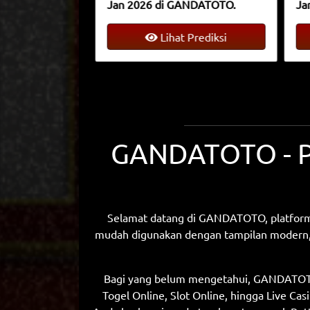
NDATOTO.
Jan 2026 di GANDATOTO.
Jan
rediksi
Lihat Prediksi
GANDATOTO - Pr
Selamat datang di GANDATOTO, platform u
mudah digunakan dengan tampilan modern, d
Bagi yang belum mengetahui, GANDATOTO a
Togel Online, Slot Online, hingga Live C