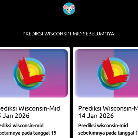
PREDIKSI WISCONSIN-MID SEBELUMNYA:
ediksi
Wisconsin-Mid
Prediksi
Wisconsin-M
 Jan 2026
14 Jan 2026
diksi wisconsin-mid
Prediksi wisconsin-mid
elumnya pada tanggal 15
sebelumnya pada tanggal 1