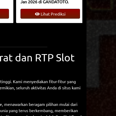
Jan 2026 di GANDATOTO.
Jan 2026 di 
Lihat Prediksi
Liha
at dan RTP Slot
inggi. Kami menyediakan fitur-fitur yang
kian, seluruh aktivitas Anda di situs kami
e, menawarkan beragam pilihan mulai dari
n dunia yang terus berkembang, memberikan