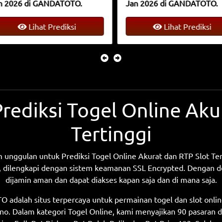
 2026 di GANDATOTO.
Jan 2026 di GANDATOTO.
Lihat Prediksi
Lihat Prediksi
ediksi Togel Online Akur
Tertinggi
nggulan untuk Prediksi Togel Online Akurat dan RTP Slot Tert
ilengkapi dengan sistem keamanan SSL Encrypted. Dengan demi
dijamin aman dan dapat diakses kapan saja dan di mana saja.
dalah situs terpercaya untuk permainan togel dan slot onlin
asino. Dalam kategori Togel Online, kami menyajikan 90 pasara