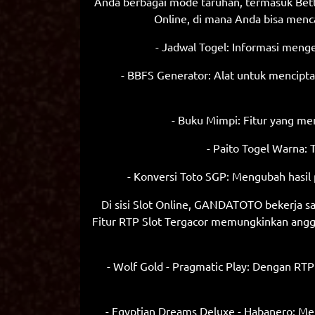
Anda berbagai mode taruhan, termasuk Bettin
Online, di mana Anda bisa menc
- Jadwal Togel: Informasi menge
- BBFS Generator: Alat untuk mencipt
- Buku Mimpi: Fitur yang m
- Paito Togel Warna: 
- Konversi Toto SGP: Mengubah hasil 
Di sisi Slot Online, GANDATOTO bekerja 
Fitur RTP Slot Tergacor memungkinkan angg
- Wolf Gold - Pragmatic Play: Dengan RT
- Egyptian Dreams Deluxe - Habanero: 