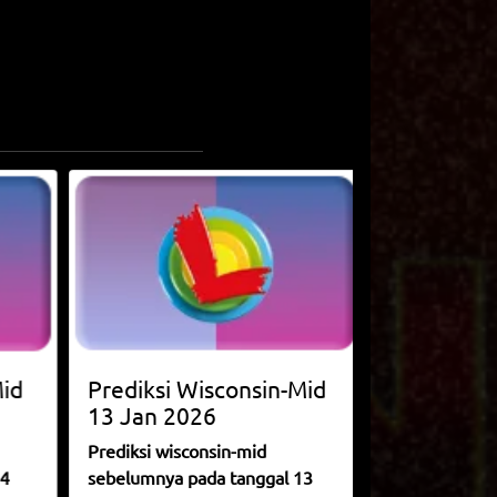
id
Prediksi
Wisconsin-Mid
Prediksi
Wi
13 Jan 2026
12 Jan 20
Prediksi wisconsin-mid
Prediksi wisco
4
sebelumnya pada tanggal 13
sebelumnya pa