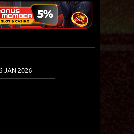
6 JAN 2026