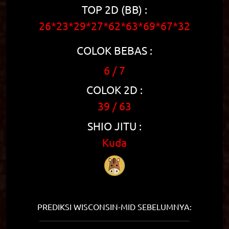
TOP 2D (BB) :
26*23*29*27*62*63*69*67*32
COLOK BEBAS :
6 / 7
COLOK 2D :
39 / 63
SHIO JITU :
Kuda
PREDIKSI WISCONSIN-MID SEBELUMNYA: