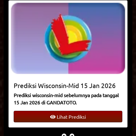
Prediksi
Wisconsin-Mid
15 Jan 2026
Prediksi wisconsin-mid sebelumnya pada tanggal
15 Jan 2026 di GANDATOTO.
Lihat Prediksi