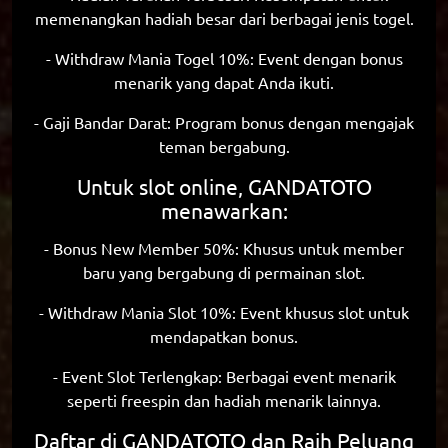
memenangkan hadiah besar dari berbagai jenis togel.
- Withdraw Mania Togel 10%: Event dengan bonus
menarik yang dapat Anda ikuti.
- Gaji Bandar Darat: Program bonus dengan mengajak
teman bergabung.
Untuk slot online, GANDATOTO
menawarkan:
- Bonus New Member 50%: Khusus untuk member
baru yang bergabung di permainan slot.
- Withdraw Mania Slot 10%: Event khusus slot untuk
mendapatkan bonus.
- Event Slot Terlengkap: Berbagai event menarik
seperti freespin dan hadiah menarik lainnya.
Daftar di GANDATOTO dan Raih Peluang