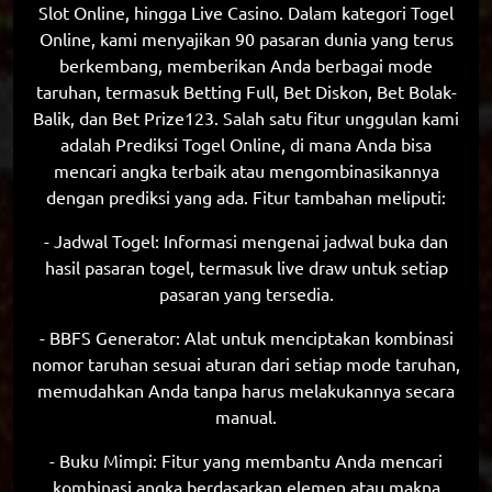
Slot Online, hingga Live Casino. Dalam kategori Togel
Online, kami menyajikan 90 pasaran dunia yang terus
berkembang, memberikan Anda berbagai mode
taruhan, termasuk Betting Full, Bet Diskon, Bet Bolak-
Balik, dan Bet Prize123. Salah satu fitur unggulan kami
adalah Prediksi Togel Online, di mana Anda bisa
mencari angka terbaik atau mengombinasikannya
dengan prediksi yang ada. Fitur tambahan meliputi:
- Jadwal Togel: Informasi mengenai jadwal buka dan
hasil pasaran togel, termasuk live draw untuk setiap
pasaran yang tersedia.
- BBFS Generator: Alat untuk menciptakan kombinasi
nomor taruhan sesuai aturan dari setiap mode taruhan,
memudahkan Anda tanpa harus melakukannya secara
manual.
- Buku Mimpi: Fitur yang membantu Anda mencari
kombinasi angka berdasarkan elemen atau makna