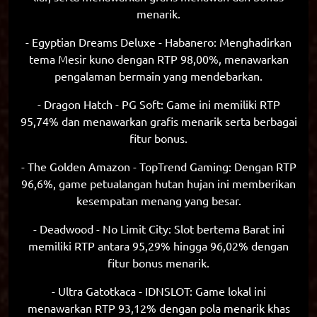
menarik.
- Egyptian Dreams Deluxe - Habanero: Menghadirkan
tema Mesir kuno dengan RTP 98,00%, menawarkan
pengalaman bermain yang mendebarkan.
- Dragon Hatch - PG Soft: Game ini memiliki RTP
95,74% dan menawarkan grafis menarik serta berbagai
fitur bonus.
- The Golden Amazon - TopTrend Gaming: Dengan RTP
96,6%, game petualangan hutan hujan ini memberikan
kesempatan menang yang besar.
- Deadwood - No Limit City: Slot bertema Barat ini
memiliki RTP antara 95,29% hingga 96,02% dengan
fitur bonus menarik.
- Ultra Gatotkaca - IDNSLOT: Game lokal ini
menawarkan RTP 93,12% dengan pola menarik khas