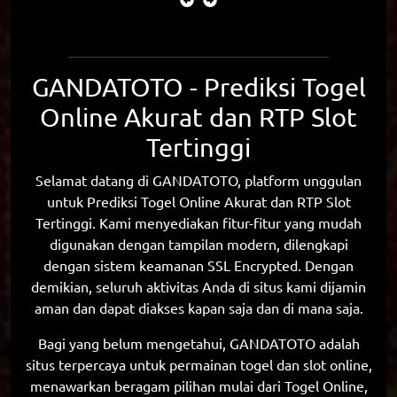
GANDATOTO - Prediksi Togel
Online Akurat dan RTP Slot
Tertinggi
Selamat datang di GANDATOTO, platform unggulan
untuk Prediksi Togel Online Akurat dan RTP Slot
Tertinggi. Kami menyediakan fitur-fitur yang mudah
digunakan dengan tampilan modern, dilengkapi
dengan sistem keamanan SSL Encrypted. Dengan
demikian, seluruh aktivitas Anda di situs kami dijamin
aman dan dapat diakses kapan saja dan di mana saja.
Bagi yang belum mengetahui, GANDATOTO adalah
situs terpercaya untuk permainan togel dan slot online,
menawarkan beragam pilihan mulai dari Togel Online,