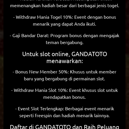
memenangkan hadiah besar dari berbagai jenis togel.
- Withdraw Mania Togel 10%: Event dengan bonus
menarik yang dapat Anda ikuti.
- Gaji Bandar Darat: Program bonus dengan mengajak
teman bergabung.
Untuk slot online, GANDATOTO
menawarkan:
- Bonus New Member 50%: Khusus untuk member
baru yang bergabung di permainan slot.
- Withdraw Mania Slot 10%: Event khusus slot untuk
mendapatkan bonus.
- Event Slot Terlengkap: Berbagai event menarik
seperti freespin dan hadiah menarik lainnya.
Daftar di GANDATOTO dan Raih Peluang