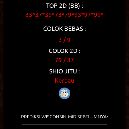
TOP 2D (BB) :
33*37*39*73*79*93*97*99*
COLOK BEBAS :
3 / 9
COLOK 2D :
79 / 37
SHIO JITU :
Kerbau
PREDIKSI WISCONSIN-MID SEBELUMNYA: