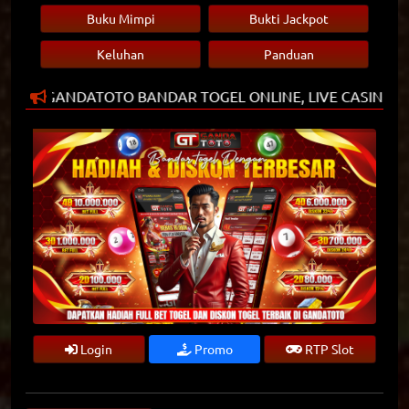
Buku Mimpi
Bukti Jackpot
Keluhan
Panduan
DI GANDATOTO BANDAR TOGEL ONLINE, LIVE CASINO ONLINE
Login
Promo
RTP Slot