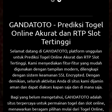
GANDATOTO - Prediksi Togel
Online Akurat dan RTP Slot
Tertinggi
Selamat datang di GANDATOTO, platform unggulan
untuk Prediksi Togel Online Akurat dan RTP Slot
Tertinggi. Kami menyediakan fitur-fitur yang mudah
digunakan dengan tampilan modern, dilengkapi
dengan sistem keamanan SSL Encrypted. Dengan
demikian, seluruh aktivitas Anda di situs kami dijamin
aman dan dapat diakses kapan saja dan di mana saja.
Bagi yang belum mengetahui, GANDATOTO adalah
situs terpercaya untuk permainan togel dan slot online,
menawarkan beragam pilihan mulai dari Togel Online,