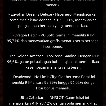
menarik.
- Egyptian Dreams Deluxe - Habanero: Menghadirkan
tema Mesir kuno dengan RTP 98,00%, menawarkan
pengalaman bermain yang mendebarkan.
- Dragon Hatch - PG Soft: Game ini memiliki RTP
95,74% dan menawarkan grafis menarik serta berbagai
fitur bonus.
- The Golden Amazon - TopTrend Gaming: Dengan RTP
96,6%, game petualangan hutan hujan ini memberikan
kesempatan menang yang besar.
- Deadwood - No Limit City: Slot bertema Barat ini
memiliki RTP antara 95,29% hingga 96,02% dengan
fitur bonus menarik.
- Ultra Gatotkaca - IDNSLOT: Game lokal ini
menawarkan RTP 93,12% dengan pola menarik khas