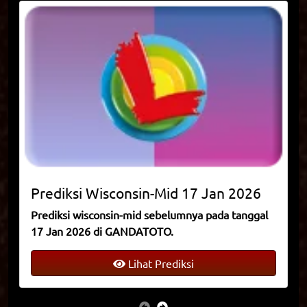
Prediksi
Wisconsin-Mid
17 Jan 2026
Prediksi wisconsin-mid sebelumnya pada tanggal
17 Jan 2026 di GANDATOTO.
Lihat Prediksi