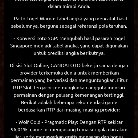
dalam mimpi Anda.
- Paito Togel Warna: Tabel angka yang mencatat hasil
sebelumnya, berguna sebagai referensi pola taruhan.
- Konversi Toto SGP: Mengubah hasil pasaran togel
Singapore menjadi tabel angka, yang dapat digunakan
untuk prediksi angka berikutnya.
Di sisi Slot Online, GANDATOTO bekerja sama dengan
provider terkemuka dunia untuk memberikan
permainan yang bervariasi dan menguntungkan. Fitur
RTP Slot Tergacor memungkinkan anggota mencari
permainan dengan peluang kemenangan tertinggi.
Berikut adalah beberapa rekomendasi game
berdasarkan RTP dari masing-masing provider:
- Wolf Gold - Pragmatic Play: Dengan RTP sekitar
96,01%, game ini mengusung tema serigala dan alam
liar, serta menawarkan grafis menawan dan bonus