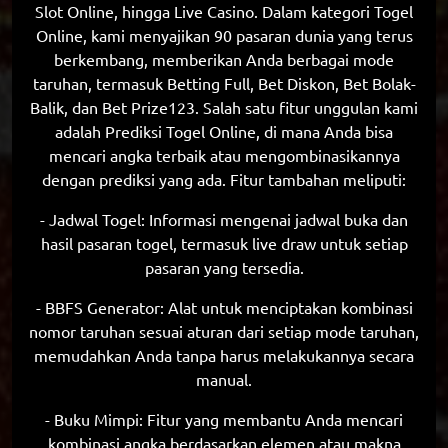
Slot Online, hingga Live Casino. Dalam kategori Togel
Online, kami menyajikan 90 pasaran dunia yang terus
berkembang, memberikan Anda berbagai mode
taruhan, termasuk Betting Full, Bet Diskon, Bet Bolak-
Balik, dan Bet Prize123. Salah satu fitur unggulan kami
adalah Prediksi Togel Online, di mana Anda bisa
mencari angka terbaik atau mengombinasikannya
dengan prediksi yang ada. Fitur tambahan meliputi:
- Jadwal Togel: Informasi mengenai jadwal buka dan
hasil pasaran togel, termasuk live draw untuk setiap
pasaran yang tersedia.
- BBFS Generator: Alat untuk menciptakan kombinasi
nomor taruhan sesuai aturan dari setiap mode taruhan,
memudahkan Anda tanpa harus melakukannya secara
manual.
- Buku Mimpi: Fitur yang membantu Anda mencari
kombinasi angka berdasarkan elemen atau makna