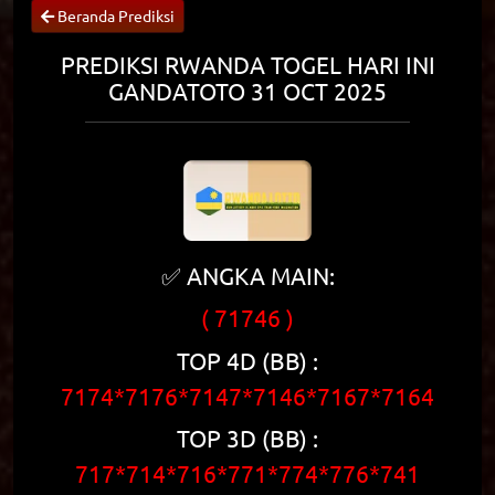
Beranda Prediksi
PREDIKSI RWANDA TOGEL HARI INI
GANDATOTO 31 OCT 2025
✅ ANGKA MAIN:
( 71746 )
TOP 4D (BB) :
7174*7176*7147*7146*7167*7164
TOP 3D (BB) :
717*714*716*771*774*776*741