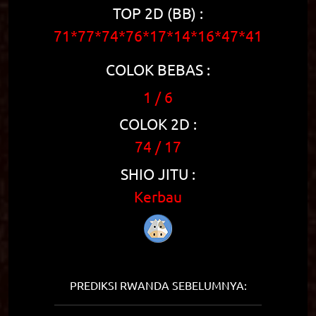
TOP 2D (BB) :
71*77*74*76*17*14*16*47*41
COLOK BEBAS :
1 / 6
COLOK 2D :
74 / 17
SHIO JITU :
Kerbau
PREDIKSI RWANDA SEBELUMNYA: