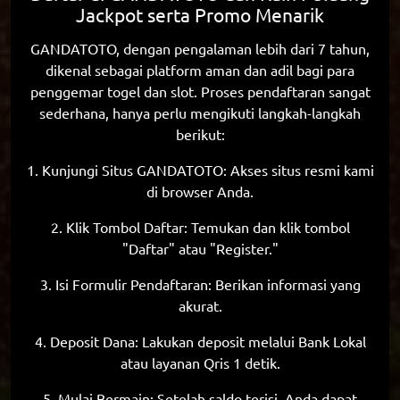
Jackpot serta Promo Menarik
GANDATOTO, dengan pengalaman lebih dari 7 tahun,
dikenal sebagai platform aman dan adil bagi para
penggemar togel dan slot. Proses pendaftaran sangat
sederhana, hanya perlu mengikuti langkah-langkah
berikut:
1. Kunjungi Situs GANDATOTO: Akses situs resmi kami
di browser Anda.
2. Klik Tombol Daftar: Temukan dan klik tombol
"Daftar" atau "Register."
3. Isi Formulir Pendaftaran: Berikan informasi yang
akurat.
4. Deposit Dana: Lakukan deposit melalui Bank Lokal
atau layanan Qris 1 detik.
5. Mulai Bermain: Setelah saldo terisi, Anda dapat