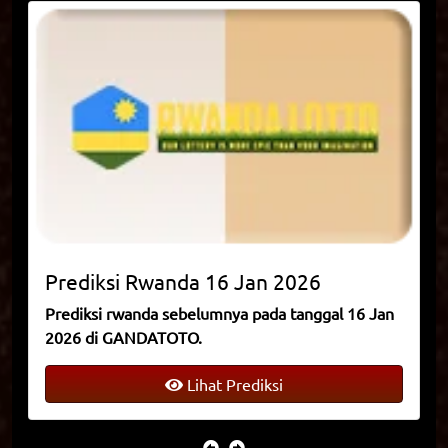
Prediksi
Rwanda
16 Jan 2026
Prediksi rwanda sebelumnya pada tanggal 16 Jan
2026 di GANDATOTO.
Lihat Prediksi