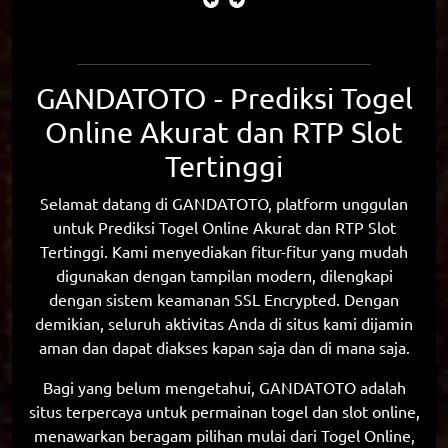
GANDATOTO - Prediksi Togel
Online Akurat dan RTP Slot
Tertinggi
Selamat datang di GANDATOTO, platform unggulan
untuk Prediksi Togel Online Akurat dan RTP Slot
Tertinggi. Kami menyediakan fitur-fitur yang mudah
digunakan dengan tampilan modern, dilengkapi
dengan sistem keamanan SSL Encrypted. Dengan
demikian, seluruh aktivitas Anda di situs kami dijamin
aman dan dapat diakses kapan saja dan di mana saja.
Bagi yang belum mengetahui, GANDATOTO adalah
situs terpercaya untuk permainan togel dan slot online,
menawarkan beragam pilihan mulai dari Togel Online,