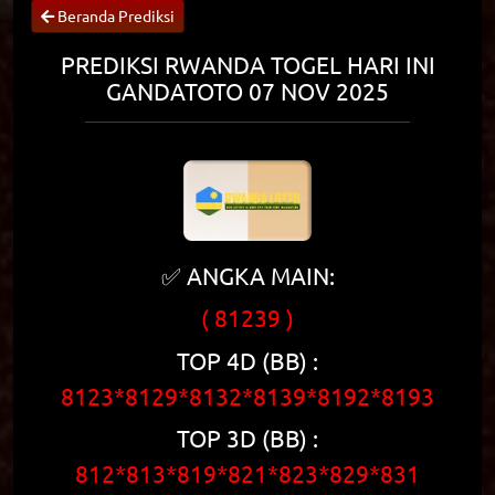
Beranda Prediksi
PREDIKSI RWANDA TOGEL HARI INI
GANDATOTO 07 NOV 2025
✅ ANGKA MAIN:
( 81239 )
TOP 4D (BB) :
8123*8129*8132*8139*8192*8193
TOP 3D (BB) :
812*813*819*821*823*829*831