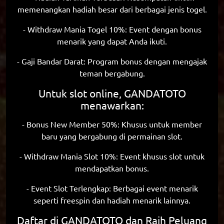
memenangkan hadiah besar dari berbagai jenis togel.
- Withdraw Mania Togel 10%: Event dengan bonus
menarik yang dapat Anda ikuti.
- Gaji Bandar Darat: Program bonus dengan mengajak
teman bergabung.
Untuk slot online, GANDATOTO
menawarkan:
- Bonus New Member 50%: Khusus untuk member
baru yang bergabung di permainan slot.
- Withdraw Mania Slot 10%: Event khusus slot untuk
mendapatkan bonus.
- Event Slot Terlengkap: Berbagai event menarik
seperti freespin dan hadiah menarik lainnya.
Daftar di GANDATOTO dan Raih Peluang