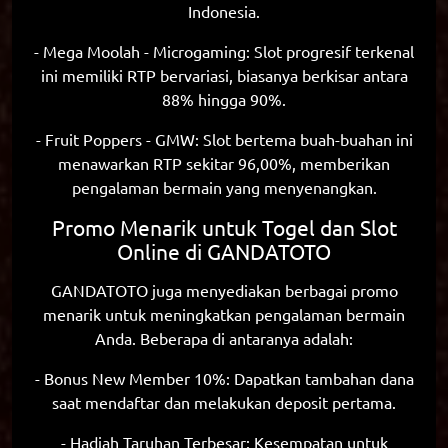
Indonesia.
- Mega Moolah - Microgaming: Slot progresif terkenal
ini memiliki RTP bervariasi, biasanya berkisar antara
88% hingga 90%.
- Fruit Poppers - GMW: Slot bertema buah-buahan ini
menawarkan RTP sekitar 96,00%, memberikan
pengalaman bermain yang menyenangkan.
Promo Menarik untuk Togel dan Slot
Online di GANDATOTO
GANDATOTO juga menyediakan berbagai promo
menarik untuk meningkatkan pengalaman bermain
Anda. Beberapa di antaranya adalah:
- Bonus New Member 10%: Dapatkan tambahan dana
saat mendaftar dan melakukan deposit pertama.
- Hadiah Taruhan Terbesar: Kesempatan untuk